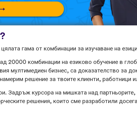
k?
 цялата гама от комбинации за изучаване на езици
 над 20000 комбинации на езиково обучение в гл
овия мултимедиен бизнес, са доказателство за док
 намерим решение за твоите клиенти, работници и
ри. Задръж курсора на мишката над партньорите, 
орческите решения, които сме разработили досега