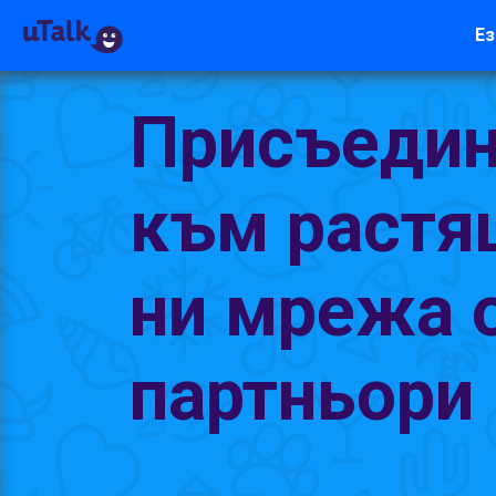
Ез
Присъедин
към растя
ни мрежа 
партньори