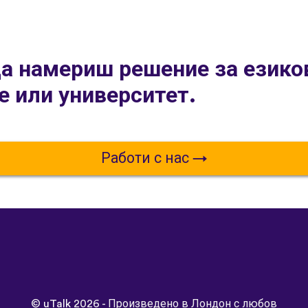
да намериш решение за езико
е или университет.
Работи с нас
©
uTalk
2026 - Произведено в Лондон с любов