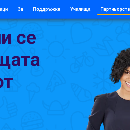
ици
За
Поддръжка
Училища
Партньорств
и се
щата
от