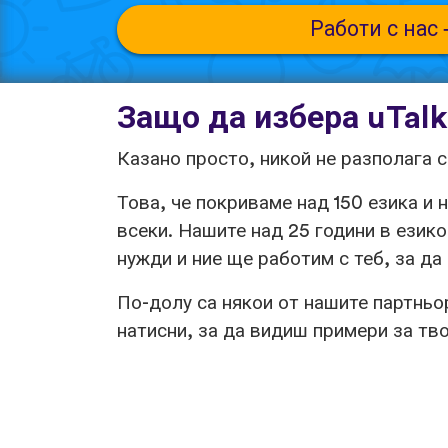
Работи с нас
Защо да избера uTal
Казано просто, никой не разполага с
Това, че покриваме над 150 езика и
всеки. Нашите над 25 години в език
нужди и ние ще работим с теб, за да
По-долу са някои от нашите партньо
натисни, за да видиш примери за тв