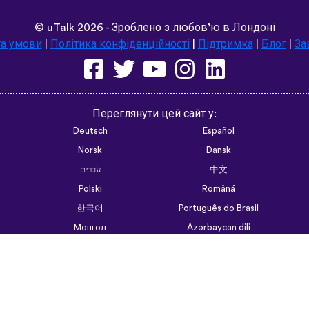
©
uTalk
2026 - Зроблено з любов’ю в Лондоні
та умови
|
Політика конфіденційності
|
Підтримка
|
Блог
|
За
Переглянути цей сайт у:
Deutsch
Español
Norsk
Dansk
עברית
中文
Polski
Română
한국어
Português do Brasil
Монгол
Azərbaycan dili