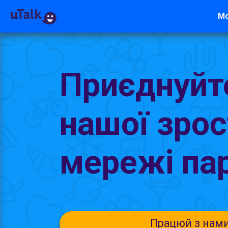
М
Приєднуйт
нашої зро
мережі па
Працюй з нам