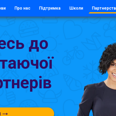
ови
Про нас
Підтримка
Школи
Партнерст
есь до
стаючої
ртнерів
и