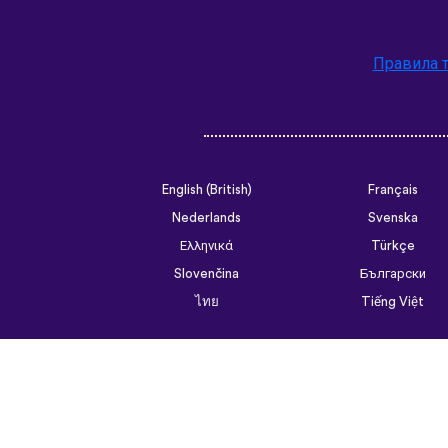
Правила 
English (British)
Français
Nederlands
Svenska
Ελληνικά
Türkçe
Slovenčina
Български
ไทย
Tiếng Việt