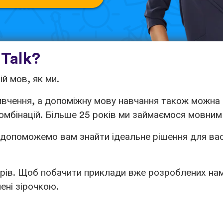
Talk?
ій мов, як ми.
вчення, а допоміжну мову навчання також можна 
 комбінацій. Більше 25 років ми займаємося мовни
 допоможемо вам знайти ідеальне рішення для вас,
ерів. Щоб побачити приклади вже розроблених нам
чені зірочкою.