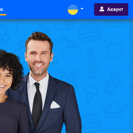
Акаунт
во