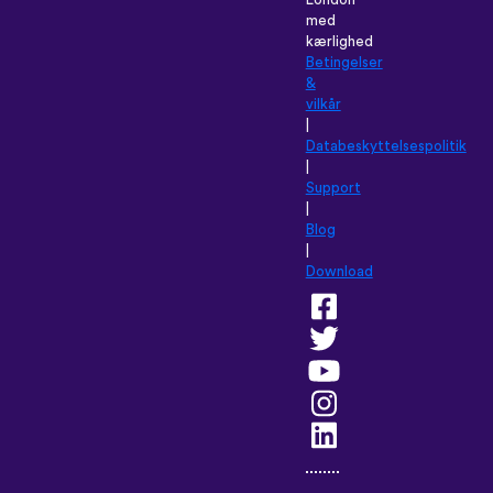
London
med
kærlighed
Betingelser
&
vilkår
|
Databeskyttelsespolitik
|
Support
|
Blog
|
Download