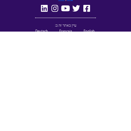
(British)
Русский
Italiano
Español
Norsk
Svenska
Nederlands
Magyar
Suomi
Dansk
Ελληνικά
Türkçe
עברית
Čeština
日本語
中文
Polski
Български
Slovenčina
Română
فارسی
Bahasa
(ایران)
Indonesia
한국어
Tiếng
ไทย
Việt
Português
Українська
العربية
do Brasil
الرسمية
الحديثة
Azərbaycan
Монгол
dili