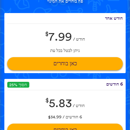
פה בוחרים את המִינוי
חודש אחד
$
7.99
חודש /
ניתן לבטל בכל עת
כאן בוחרים
6 חודשים
חסוך 25%
$
5.83
חודש /
6 חודשים / $34.99