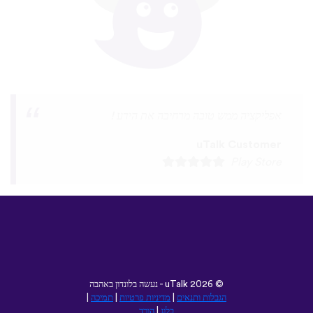
זה כיף מאוד ללמוד שפות
uTalk Customer
Play Store
©
2026 - נעשה בלונדון באהבה
uTalk
הגבלות ותנאים
|
מדיניות פרטיות
|
תמיכה
|
בלוג
|
הורד
עיין באתר זה ב:
Deutsch
Français
English