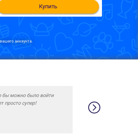
Купить
вашего аккаунта.
минаю их хорошо ! Пока все
икам