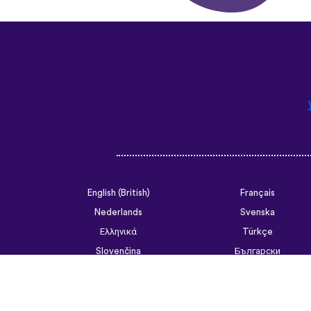
English (British)
Français
Nederlands
Svenska
Ελληνικά
Türkçe
Slovenčina
Български
ไทย
Tiếng Việt