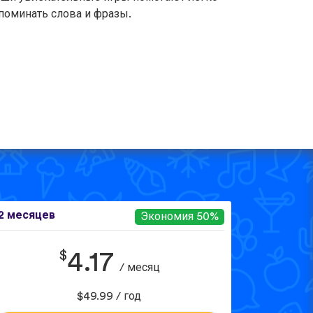
поминать слова и фразы.
2 месяцев
Экономия 50%
$
4.17
/ месяц
$49.99 / год