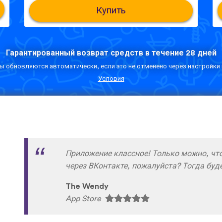
Купить
Гарантированный возврат средств в течение 28 дней
 обновляются автоматически, если это не отменено через настройки 
Условия
Скачал и прохожу уроки на ура!!! и запо
отлично нет жалоб :) спасибо разработч
Азик Имомов
App Store