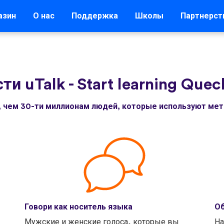
азин
О нас
Поддержка
Школы
Партнерст
ти uTalk
-
Start learning Que
, чем 30-ти миллионам людей, которые используют мето
Говори как носитель языка
Об
Мужские и женские голоса, которые вы
На