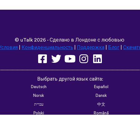
©
uTalk
2026 - Сделано в Лондоне с любовью
Условия
|
Конфиденциальность
|
Поддержка
|
Блог
|
Скачат
Выбрать другой язык сайта:
Deutsch
Español
Norsk
Dansk
עברית
中文
Polski
Română
한국어
Português do Brasil
Монгол
Azərbaycan dili