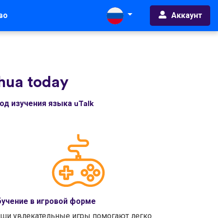
Аккаунт
во
chua today
д изучения языка uTalk
учение в игровой форме
ши увлекательные игры помогают легко