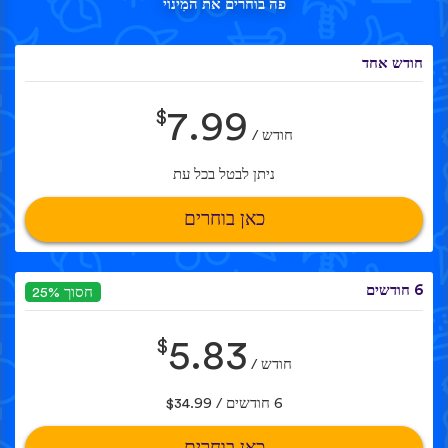
פה בוחרים את המִינוי
חודש אחד
$
7.99
חודש /
ניתן לבטל בכל עת
כאן בוחרים
6 חודשים
חסוך 25%
$
5.83
חודש /
6 חודשים / $34.99