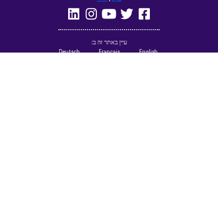
עיין באתר זה ב:
Deutsch
Français
English
(British)
Русский
Italiano
Español
Norsk
Svenska
Nederlands
Magyar
Suomi
Dansk
Ελληνικά
Türkçe
עברית
Čeština
日本語
中文
Polski
Български
Slovenčina
Română
فارسی
Bahasa
(ایران)
Indonesia
한국어
Tiếng
ไทย
Việt
Português
Українська
العربية
do Brasil
الرسمية
الحديثة
Azərbaycan
Монгол