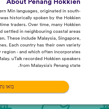
About Penang Hokkien
ern Min languages, originated in south-
was historically spoken by the Hokkien
ime traders. Over time, many Hokkien
d settled in neighbouring coastal areas
en. These include Malaysia, Singapore,
nes. Each country has their own variety
y region - and which often incorporates
Malay. uTalk recorded Hokkien speakers
from Malaysia’s Penang state.
בואו נת