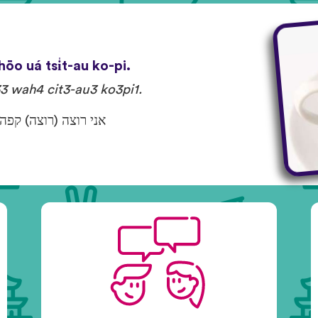
ōo uá tsi̍t-au ko-pi.
3 wah4 cit3-au3 ko3pi1.
אני רוצה (רוצה) קפה