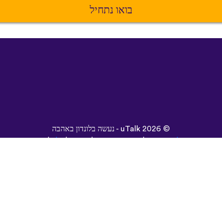
בואו נתחיל
©
2026 - נעשה בלונדון באהבה
uTalk
הגבלות ותנאים
|
מדיניות פרטיות
|
תמיכה
|
בלוג
|
הורד
עיין באתר זה ב:
Español
Deutsch
Dansk
Norsk