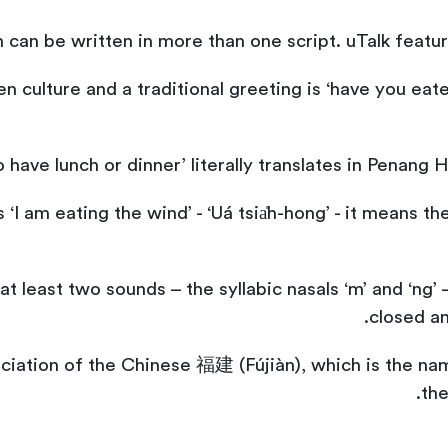
can be written in more than one script. uTalk features
n culture and a traditional greeting is ‘have you eat
have lunch or dinner’ literally translates in Penang Hokk
‘I am eating the wind’ - ‘Uá tsia̍h-hong’ - it means t
at least two sounds – the syllabic nasals ‘m’ and ‘ng
closed a
nciation of the Chinese 福建 (Fújiàn), which is the n
the