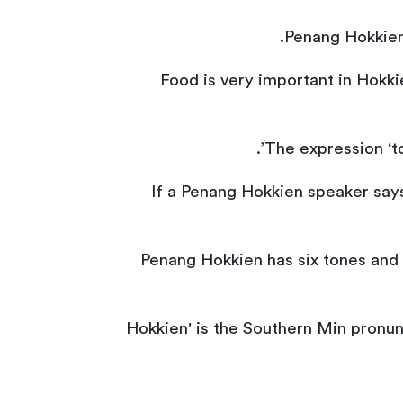
Penang Hokkien 
Food is very important in Hokkie
The expression ‘to 
If a Penang Hokkien speaker says 
Penang Hokkien has six tones and 
‘Hokkien' is the Southern Min pronu