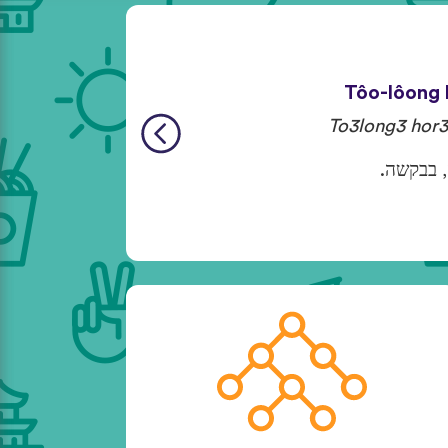
Tôo-lôong h
To3long3 hor3
, בבקשה.