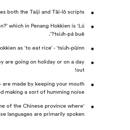
 both the Taiji and Tâi-lô scripts.
en?’ which in Penang Hokkien is ‘Lú
tsia̍h-pá buē?’.
ien as ‘to eat rice’ - ‘tsia̍h-pūinn’.
hey are going on holiday or on a day
out!
’ – are made by keeping your mouth
nd making a sort of humming noise.
ame of the Chinese province where
se languages are primarily spoken.