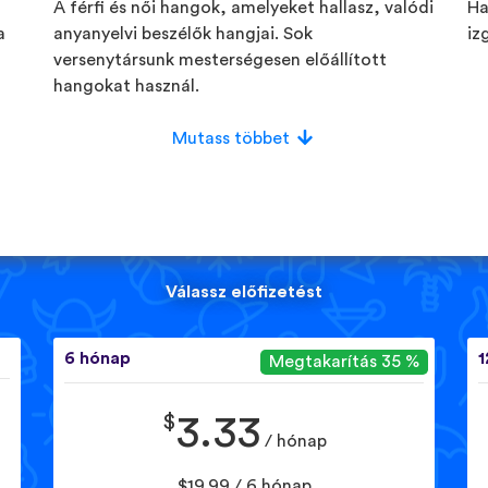
A férfi és női hangok, amelyeket hallasz, valódi
Ha
a
anyanyelvi beszélők hangjai. Sok
iz
versenytársunk mesterségesen előállított
hangokat használ.
Mutass többet
Válassz előfizetést
6 hónap
1
Megtakarítás 35 %
$
3.33
/ hónap
$19.99 / 6 hónap