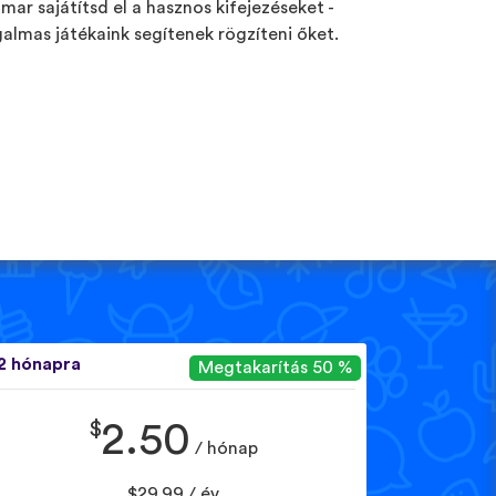
mar sajátítsd el a hasznos kifejezéseket -
galmas játékaink segítenek rögzíteni őket.
2 hónapra
Megtakarítás 50 %
$
2.50
/ hónap
$29.99 / év