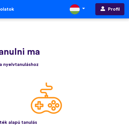
Profil
olatok
tanulni ma
 a nyelvtanuláshoz
ték alapú tanulás