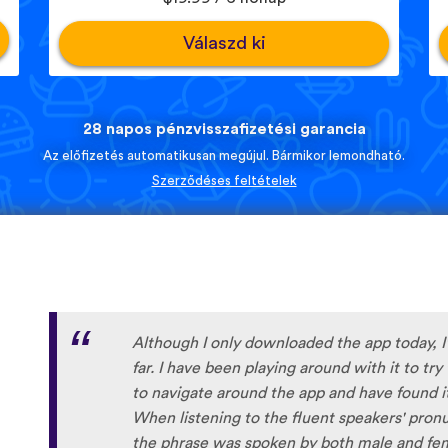
Válaszd ki
28 napos pénzvisszafizetési garancia
Az előfizetés automatikusan megújul. Bármikor lemondható.
Szerződéses feltételek
Although I only downloaded the app today, I'
far. I have been playing around with it to tr
to navigate around the app and have found it 
When listening to the fluent speakers' pronun
the phrase was spoken by both male and fem