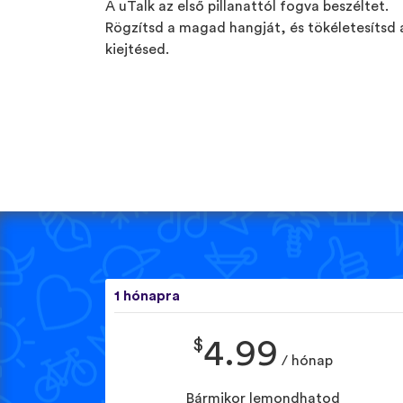
A uTalk az első pillanattól fogva beszéltet.
Rögzítsd a magad hangját, és tökéletesítsd 
kiejtésed.
1 hónapra
$
4.99
/ hónap
Bármikor lemondhatod