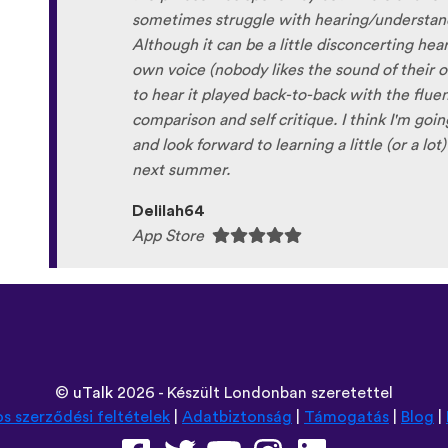
sometimes struggle with hearing/understand
Although it can be a little disconcerting hea
own voice (nobody likes the sound of their own
to hear it played back-to-back with the flue
comparison and self critique. I think I'm goi
and look forward to learning a little (or a lo
next summer.
Delilah64
App Store
©
uTalk
2026 - Készült Londonban szeretettel
os szerződési feltételek
|
Adatbiztonság
|
Támogatás
|
Blog
|