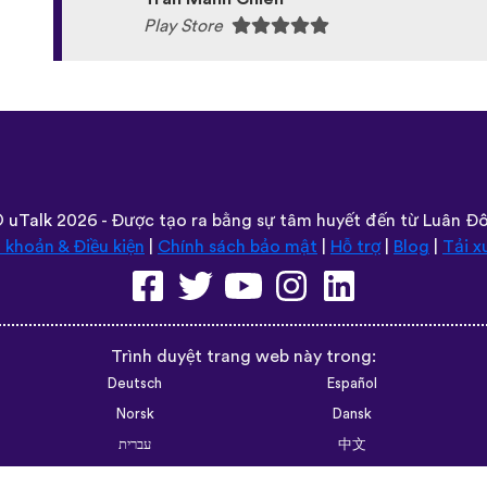
Play Store
©
uTalk
2026 - Được tạo ra bằng sự tâm huyết đến từ Luân Đ
 khoản & Điều kiện
|
Chính sách bảo mật
|
Hỗ trợ
|
Blog
|
Tải x
Trình duyệt trang web này trong:
Deutsch
Español
Norsk
Dansk
עברית
中文
Polski
Română