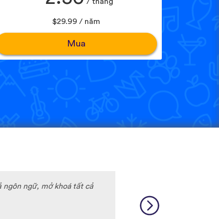
/ tháng
$29.99 / năm
Mua
ả ngôn ngữ, mở khoá tất cả