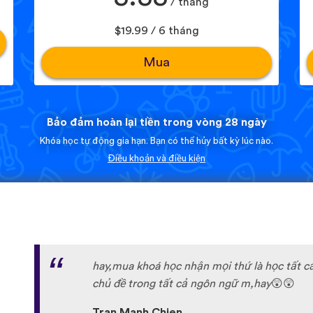
/ tháng
$19.99 / 6 tháng
Mua
Bảo đảm hoàn lại tiền trong vòng 28 ngày
Khóa học tự động gia hạn. Bạn có thể hủy bất kỳ lúc nào.
Điều khoản và điều kiện
hay,mua khoá học nhận mọi thứ là học tất c
chủ đề trong tất cả ngôn ngữ m,hay
😲
😲
Tran Manh Chien