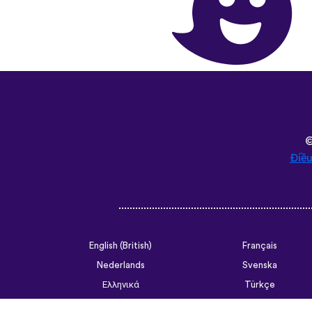
Điều
English (British)
Français
Nederlands
Svenska
Ελληνικά
Türkçe
Slovenčina
Български