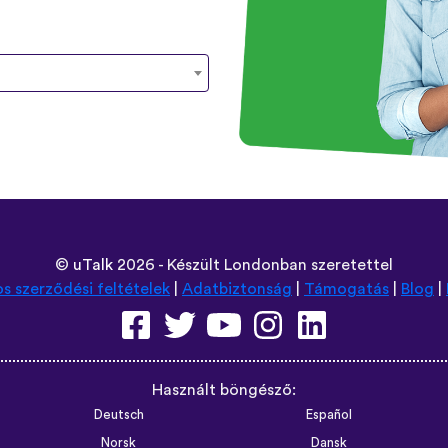
©
uTalk
2026 - Készült Londonban szeretettel
os szerződési feltételek
|
Adatbiztonság
|
Támogatás
|
Blog
|
Használt böngésző:
Deutsch
Español
Norsk
Dansk