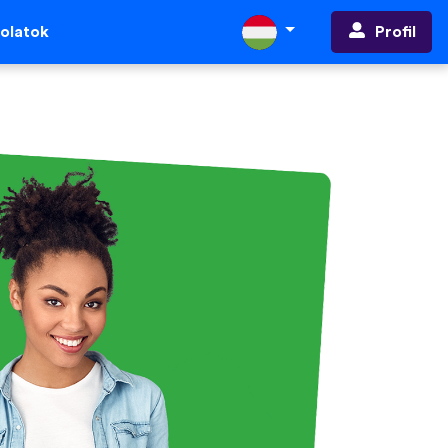
Profil
olatok