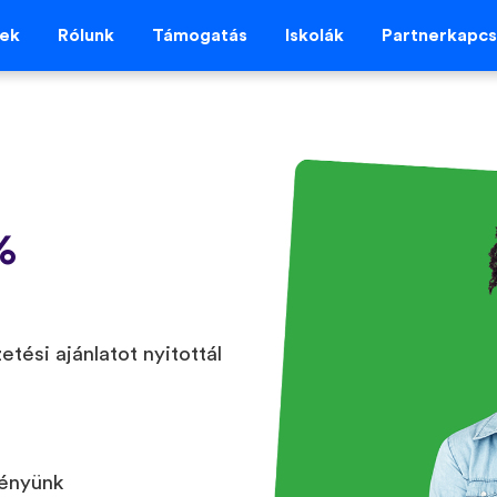
vek
Rólunk
Támogatás
Iskolák
Partnerkapcs
%
etési ajánlatot nyitottál
ményünk