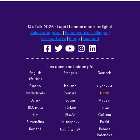
©
uTalk
2026 - Lagd i London med kjærlighet
Salgsbetingelser
|
Personverninnstillinger
|
Brukerstøtte
|
Blogg
|
Last ned
Les denne nettsiden på:
English
Français
Deutsch
(British)
Español
Italiano
Русский
Nederlands
Svenska
Norsk
Dansk
Suomi
Magyar
Ελληνικά
Türkçe
עברית
中文
日本語
Čeština
Slovenčina
Български
Polski
Română
فارسی (ایران)
Bahasa
Indonesia