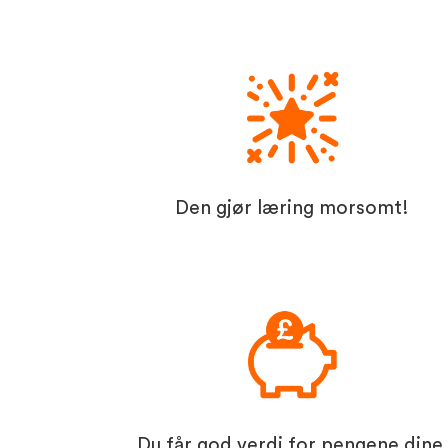
Den gjør læring morsomt!
Du får god verdi for pengene dine.