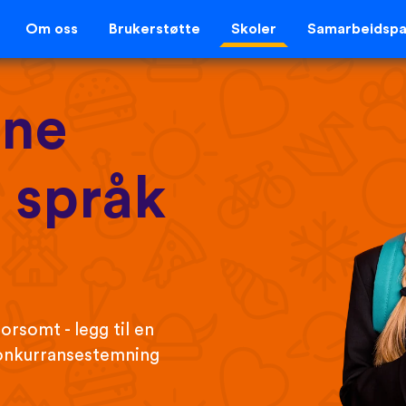
Om oss
Brukerstøtte
Skoler
Samarbeidspa
ene
 språk
rsomt - legg til en
 konkurransestemning