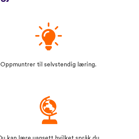
Oppmuntrer til selvstendig læring.
Du kan lære uansett hvilket språk du