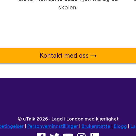
skolen.
Kontakt med oss
©
uTalk
2026 - Lagd i London med kjærlighet
betingelser
|
Personverninnstillinger
|
Brukerstøtte
|
Blogg
|
La