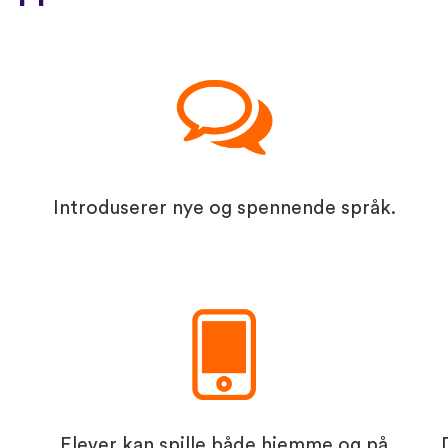
Introduserer nye og spennende språk.
Elever kan spille både hjemme og på