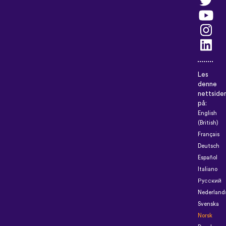
Les
denne
nettside
på:
English
(British)
Français
Deutsch
Español
Italiano
Русский
Nederland
Svenska
Norsk