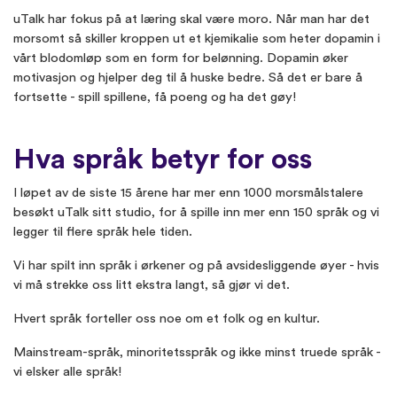
uTalk har fokus på at læring skal være moro. Når man har det
morsomt så skiller kroppen ut et kjemikalie som heter dopamin i
vårt blodomløp som en form for belønning. Dopamin øker
motivasjon og hjelper deg til å huske bedre. Så det er bare å
fortsette - spill spillene, få poeng og ha det gøy!
Hva språk betyr for oss
I løpet av de siste 15 årene har mer enn 1000 morsmålstalere
besøkt uTalk sitt studio, for å spille inn mer enn 150 språk og vi
legger til flere språk hele tiden.
Vi har spilt inn språk i ørkener og på avsidesliggende øyer - hvis
vi må strekke oss litt ekstra langt, så gjør vi det.
Hvert språk forteller oss noe om et folk og en kultur.
Mainstream-språk, minoritetsspråk og ikke minst truede språk -
vi elsker alle språk!