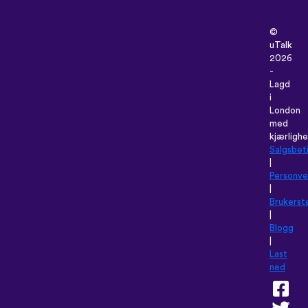
©
uTalk
2026
-
Lagd
i
London
med
kjærlighe
Salgsbet
|
Personver
|
Brukerst
|
Blogg
|
Last
ned