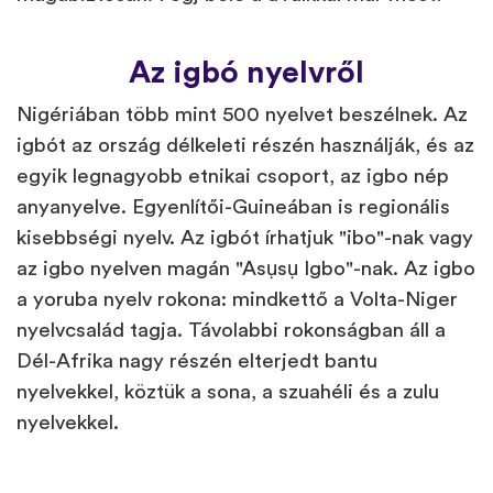
Az igbó nyelvről
Nigériában több mint 500 nyelvet beszélnek. Az
igbót az ország délkeleti részén használják, és az
egyik legnagyobb etnikai csoport, az igbo nép
anyanyelve. Egyenlítői-Guineában is regionális
kisebbségi nyelv. Az igbót írhatjuk "ibo"-nak vagy
az igbo nyelven magán "Asụsụ Igbo"-nak. Az igbo
a yoruba nyelv rokona: mindkettő a Volta-Niger
nyelvcsalád tagja. Távolabbi rokonságban áll a
Dél-Afrika nagy részén elterjedt bantu
nyelvekkel, köztük a sona, a szuahéli és a zulu
nyelvekkel.