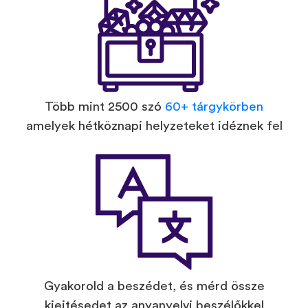
Több mint 2500 szó
60+ tárgykörben
amelyek hétköznapi helyzeteket idéznek fel
Gyakorold a beszédet, és mérd össze
kiejtésedet az anyanyelvi beszélőkkel