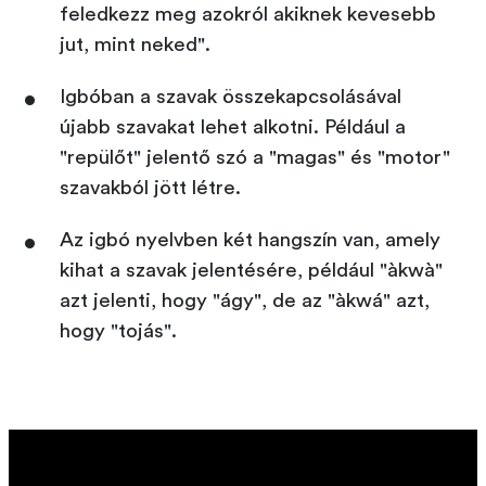
feledkezz meg azokról akiknek kevesebb
jut, mint neked".
Igbóban a szavak összekapcsolásával
újabb szavakat lehet alkotni. Például a
"repülőt" jelentő szó a "magas" és "motor"
szavakból jött létre.
Az igbó nyelvben két hangszín van, amely
kihat a szavak jelentésére, például "àkwà"
azt jelenti, hogy "ágy", de az "àkwá" azt,
hogy "tojás".