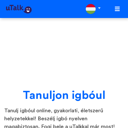
Tanuljon igbóul
Tanulj igbóul online, gyakorlati, életszerű
helyzetekkel! Beszélj igbó nyelven
magabiztosan. Fogj bele a uTalkkal már most!