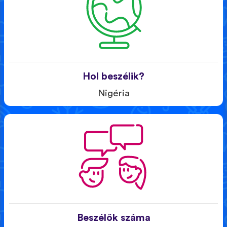
Hol beszélik?
Nigéria
Beszélők száma