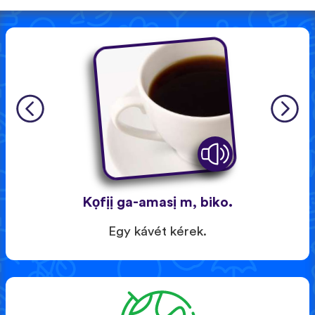
Kọfịị ga-amasị m, biko.
Egy kávét kérek.