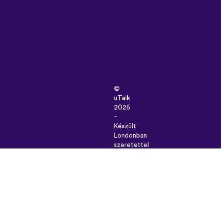
©
uTalk
2026
-
Készült
Londonban
szeretettel
Általános
szerződési
feltételek
|
Adatbiztonság
|
Támogatás
|