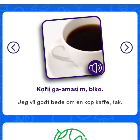
Kọfịị ga-amasị m, biko.
Jeg vil godt bede om en kop kaffe, tak.