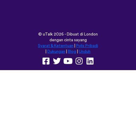
©
uTalk
2026 - Dibuat di London
dengan cinta sayang
Syarat & Ketentuan
|
Polis Pribadi
|
Dukungan
|
Blog
|
Unduh
Jelajahi situs ini dalam:
English
Français
Deutsch
(British)
Español
Italiano
Русский
Nederlands
Svenska
Norsk
Dansk
Suomi
Magyar
Ελληνικά
Türkçe
עברית
中文
日本語
Čeština
Slovenčina
Български
Polski