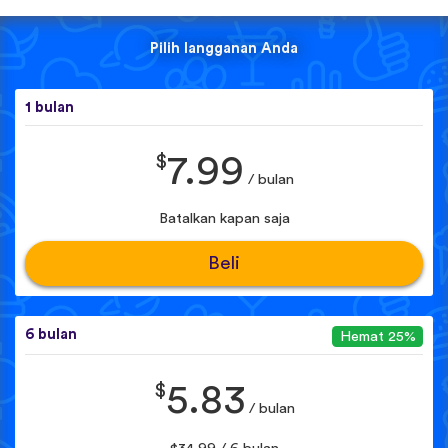
Pilih langganan Anda
1 bulan
$
7.99
/ bulan
Batalkan kapan saja
Beli
6 bulan
Hemat 25%
$
5.83
/ bulan