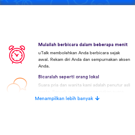
Mulailah berbicara dalam beberapa menit
uTalk membolehkan Anda berbicara sejak
awal. Rekam diri Anda dan sempurnakan aksen
Anda.
Bicaralah seperti orang lokal
Suara pria dan wanita kami adalah penutur asli
nyata. Banyak pesaing menggunakan suara
Menampilkan lebih banyak
buatan.