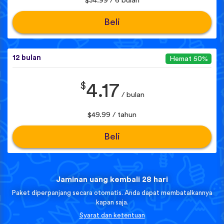
$34.99 / 6 bulan
Beli
12 bulan
Hemat 50%
$
4.17
/ bulan
$49.99 / tahun
Beli
Jaminan uang kembali 28 hari
Paket diperpanjang secara otomatis. Anda dapat membatalkannya
kapan saja.
Syarat dan ketentuan