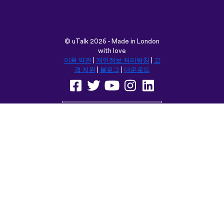
객 지원
|
블로그
|
다운로드
다음 위치에서 이 사이트를 탐색합
니다:
English
Français
Deutsch
(British)
Español
Italiano
Русский
Nederlands
Svenska
Norsk
Dansk
Suomi
Magyar
Ελληνικά
Türkçe
עברית
中文
日本語
Čeština
Slovenčina
Български
Polski
Română
فارسی
Bahasa
(ایران)
Indonesia
ไทย
Tiếng
한국어
Việt
Português
Українська
العربية
do Brasil
الرسمية
الحديثة