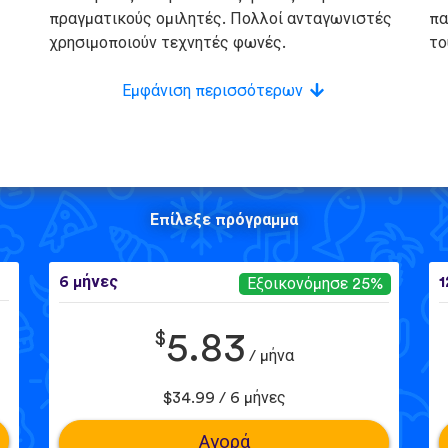
πραγματικούς ομιλητές. Πολλοί ανταγωνιστές
πα
χρησιμοποιούν τεχνητές φωνές.
το
Εμφάνιση περισσότερων
Επίλεξε πρόγραμμα
6 μήνες
1
Εξοικονόμησε 25%
$
5.83
/ μήνα
$34.99 / 6 μήνες
Αγορά