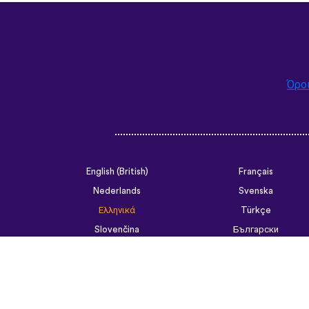
Όρο
English (British)
Français
Nederlands
Svenska
Ελληνικά
Türkçe
Slovenčina
Български
ไทย
Tiếng Việt