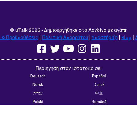
©
uTalk
2026 - Δημιουργήθηκε στο Λονδίνο με αγάπη
ι & Προϋποθέσεις
|
Πολιτική Απορρήτου
|
Υποστήριξη
|
Blog
|
Περιήγηση στον ιστότοπο σε:
Deutsch
Español
Norsk
Dansk
עברית
中文
Polski
Română
한국어
Português do Brasil
Монгол
Azərbaycan dili