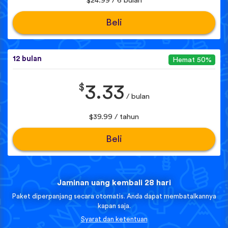
$24.99 / 6 bulan
Beli
12 bulan
Hemat 50%
$
3.33
/ bulan
$39.99 / tahun
Beli
Jaminan uang kembali 28 hari
Paket diperpanjang secara otomatis. Anda dapat membatalkannya
kapan saja.
Syarat dan ketentuan