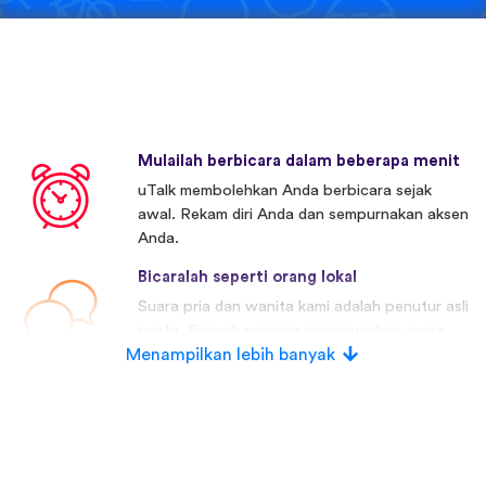
Mulailah berbicara dalam beberapa menit
uTalk membolehkan Anda berbicara sejak
awal. Rekam diri Anda dan sempurnakan aksen
Anda.
Bicaralah seperti orang lokal
Suara pria dan wanita kami adalah penutur asli
nyata. Banyak pesaing menggunakan suara
Menampilkan lebih banyak
buatan.