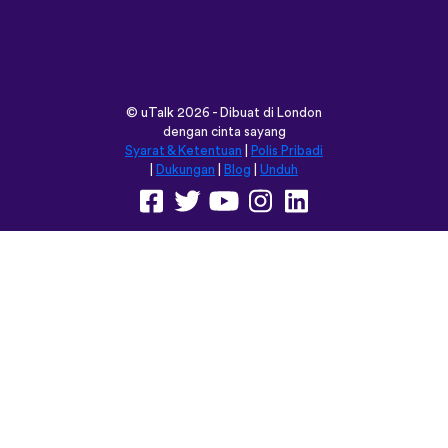
©
uTalk
2026 - Dibuat di London
dengan cinta sayang
Syarat & Ketentuan
|
Polis Pribadi
|
Dukungan
|
Blog
|
Unduh
Jelajahi situs ini dalam:
English
Français
Deutsch
(British)
Español
Italiano
Русский
Nederlands
Svenska
Norsk
Dansk
Suomi
Magyar
Ελληνικά
Türkçe
עברית
中文
日本語
Čeština
Slovenčina
Български
Polski