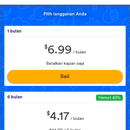
Pilih langganan Anda
1 bulan
$
6.99
/ bulan
Batalkan kapan saja
Beli
6 bulan
Hemat 40%
$
4.17
/ bulan