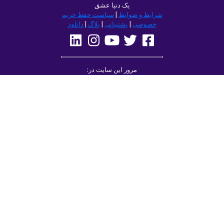
remember but it’s actually been really
helpful for learning sentence structure and
memorizing multiple vocabulary words in
one go. Overall I love this app, and I’m
grateful that you don’t have to pay to
access all the courses like some apps.
However, I love this app so much that I
think I will be doing that just for the extra
features! Thanks
lexogenous
App Store