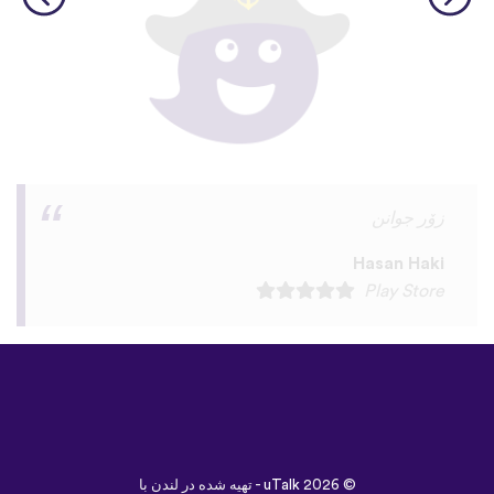
I love this app! I am learning Serbian,
which is a relatively rare language on
language apps but I’m blown away by how
many other incredibly rare languages are
on here. This is a wonderful resource, and
I feel like each language has a lot of care
given to it. I love that native speakers are
used instead of a stupid AI voice or
whatever. The biggest thing, though is the
speaking practice - this is one of the only
apps I’ve used that combines that with
memory and has actually helped me
remember some pretty random
vocabulary words that I otherwise
would’ve forgotten. Phrases like “should I
boil the water?” seemed kind of weird to