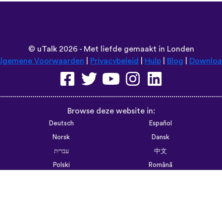
©
uTalk
2026 - Met liefde gemaakt in Londen
lgemene Voorwaarden
|
Privacybeleid
|
Hulp
|
Blog
|
Downlo
Browse deze website in:
Deutsch
Español
Norsk
Dansk
עברית
中文
Polski
Română
한국어
Português do Brasil
Монгол
Azərbaycan dili