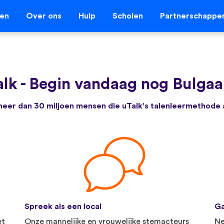
len
Over ons
Hulp
Scholen
Partnerschappe
lk
-
Begin vandaag nog Bulgaar
e meer dan 30 miljoen mensen die uTalk's talenleermethode
Spreek als een local
Ga
et
Onze mannelijke en vrouwelijke stemacteurs
Ne