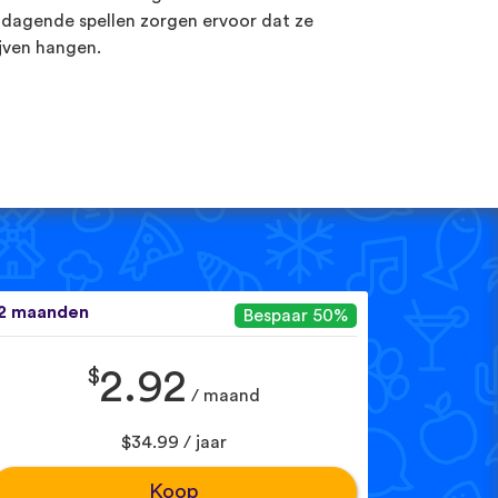
tdagende spellen zorgen ervoor dat ze
ijven hangen.
2 maanden
Bespaar 50%
$
2.92
/ maand
$34.99 / jaar
Koop