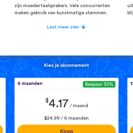
zijn moedertaalsprekers. Vele concurrenten
ui
maken gebruik van kunstmatige stemmen.
bl
Laat meer zien
Kies je abonnement
6 maanden
1
Bespaar 30%
$
4.17
/ maand
$24.99 / 6 maanden
Koop