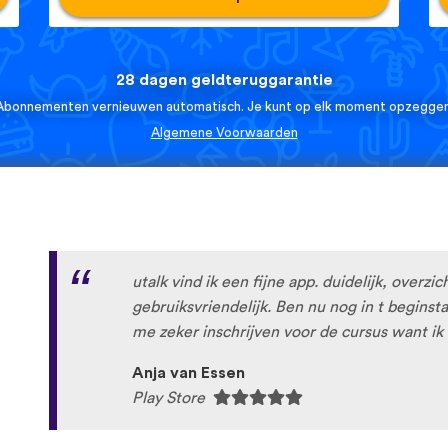
28 dagen geldteruggarantie
Abonnementen vernieuwen automatisch. Je kunt op elk moment opzeggen
Algemene Voorwaarden
utalk vind ik een fijne app. duidelijk, overzic
gebruiksvriendelijk. Ben nu nog in t begins
me zeker inschrijven voor de cursus want ik 
Anja van Essen
Play Store