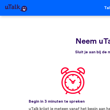
Ta
Neem uTa
Sluit je aan bij d
Begin in 3 minuten te spreken
uTalk krijgt je meteen vanaf het begin aan h