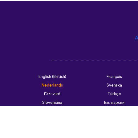
A
English (British)
Français
Nederlands
Svenska
Ελληνικά
Türkçe
Slovenčina
Български
ไทย
Tiếng Việt