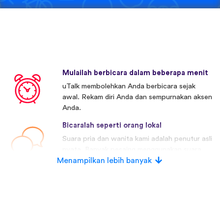
Mulailah berbicara dalam beberapa menit
uTalk membolehkan Anda berbicara sejak
awal. Rekam diri Anda dan sempurnakan aksen
Anda.
Bicaralah seperti orang lokal
Suara pria dan wanita kami adalah penutur asli
nyata. Banyak pesaing menggunakan suara
Menampilkan lebih banyak
buatan.