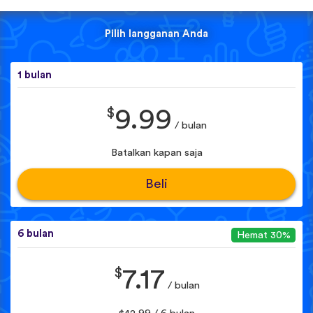
Pilih langganan Anda
1 bulan
$
9.99
/ bulan
Batalkan kapan saja
Beli
6 bulan
Hemat 30%
$
7.17
/ bulan