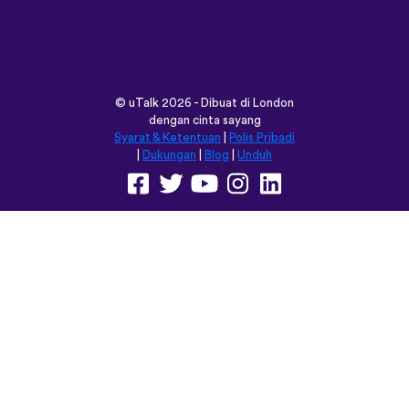
©
uTalk
2026 - Dibuat di London
dengan cinta sayang
Syarat & Ketentuan
|
Polis Pribadi
|
Dukungan
|
Blog
|
Unduh
Jelajahi situs ini dalam:
English
Français
Deutsch
(British)
Español
Italiano
Русский
Nederlands
Svenska
Norsk
Dansk
Suomi
Magyar
Ελληνικά
Türkçe
עברית
中文
日本語
Čeština
Slovenčina
Български
Polski