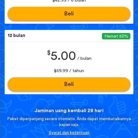
$42.99 / 6 bulan
Beli
12 bulan
Hemat 50%
$
5.00
/ bulan
$59.99 / tahun
Beli
Jaminan uang kembali 28 hari
Paket diperpanjang secara otomatis. Anda dapat membatalkannya
kapan saja.
Syarat dan ketentuan