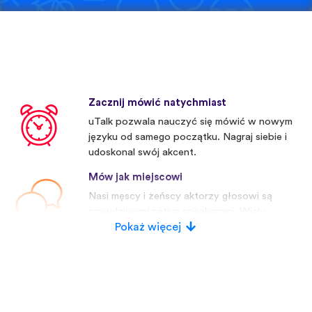
Zacznij mówić natychmiast
uTalk pozwala nauczyć się mówić w nowym
języku od samego początku. Nagraj siebie i
udoskonal swój akcent.
Mów jak miejscowi
Nasi męscy i żeńscy aktorzy głosowi są
prawdziwymi native speakerami. Wielu
konkurentów używa sztucznych głosów.
Pokaż więcej