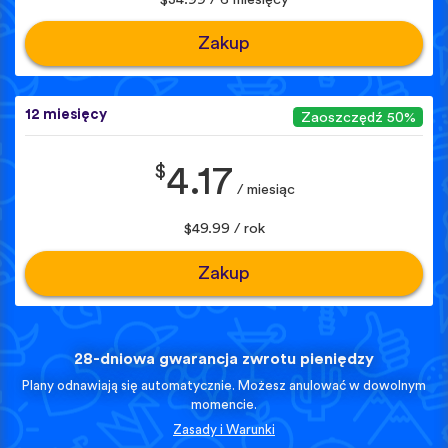
Zakup
12 miesięcy
Zaoszczędź 50%
$
4.17
/ miesiąc
$49.99 / rok
Zakup
28-dniowa gwarancja zwrotu pieniędzy
Plany odnawiają się automatycznie. Możesz anulować w dowolnym
momencie.
Zasady i Warunki