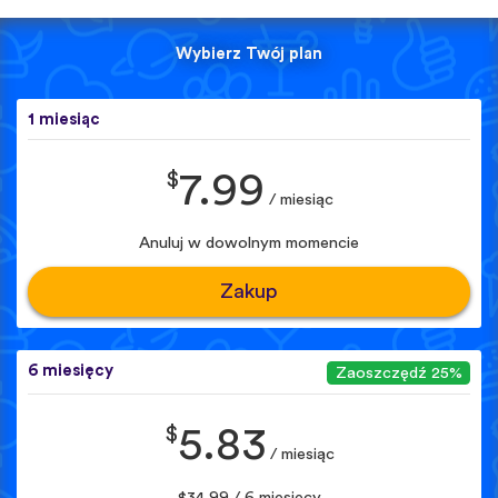
Wybierz Twój plan
1 miesiąc
$
7.99
/ miesiąc
Anuluj w dowolnym momencie
Zakup
6 miesięcy
Zaoszczędź 25%
$
5.83
/ miesiąc
$34.99 / 6 miesięcy