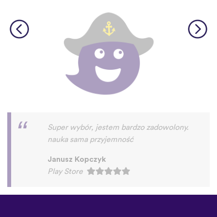
Super aplikacja!
Rafał Wichary
Play Store
©
uTalk
2026 - Wykonane w
Londynie z miłością
Zasady i Warunki
|
Polityka
prywatności
|
Pomoc
|
Blog
|