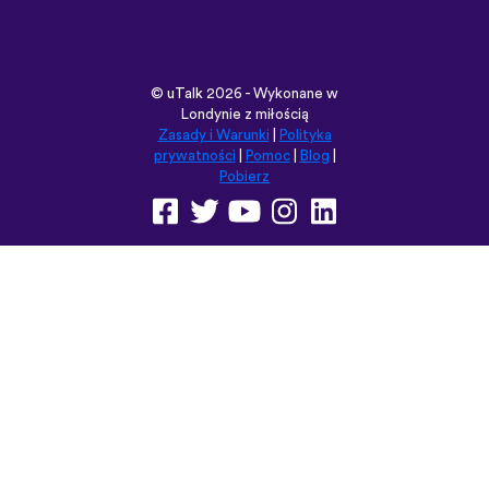
Pobierz
Przeglądaj tę witrynę w:
English
Français
Deutsch
(British)
Español
Italiano
Русский
Nederlands
Svenska
Norsk
Dansk
Suomi
Magyar
Ελληνικά
Türkçe
עברית
中文
日本語
Čeština
Slovenčina
Български
Polski
Română
فارسی
Bahasa
(ایران)
Indonesia
ไทย
Tiếng
한국어
Việt
Português
Українська
العربية
do Brasil
الرسمية
الحديثة
Монгол
Azərbaycan