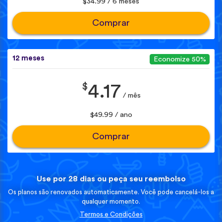
$34.99 / 6 meses
Comprar
12 meses
Economize 50%
$
4.17
/ mês
$49.99 / ano
Comprar
Use por 28 dias ou peça seu reembolso
Os planos são renovados automaticamente. Você pode cancelá-los a
qualquer momento.
Termos e Condições