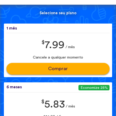
Selecione seu plano
1 mês
$
7.99
/ mês
Cancele a qualquer momento
Comprar
6 meses
Economize 25%
$
5.83
/ mês