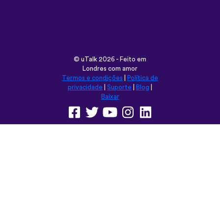
©
uTalk
2026 - Feito em
Londres com amor
Termos e condições
|
Política de
privacidade
|
Suporte
|
Blog
|
Baixar
Navegar neste site em:
English
Français
Deutsch
(British)
Español
Italiano
Русский
Nederlands
Svenska
Norsk
Dansk
Suomi
Magyar
Ελληνικά
Türkçe
עברית
中文
日本語
Čeština