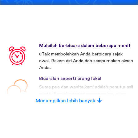
Mulailah berbicara dalam beberapa menit
uTalk membolehkan Anda berbicara sejak
awal. Rekam diri Anda dan sempurnakan aksen
Anda.
Bicaralah seperti orang lokal
Suara pria dan wanita kami adalah penutur asli
nyata. Banyak pesaing menggunakan suara
Menampilkan lebih banyak
buatan.