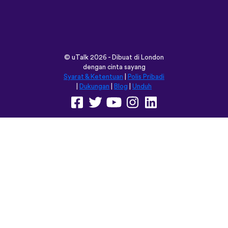
©
uTalk
2026 - Dibuat di London
dengan cinta sayang
Syarat & Ketentuan
|
Polis Pribadi
|
Dukungan
|
Blog
|
Unduh
Jelajahi situs ini dalam:
English
Français
Deutsch
(British)
Español
Italiano
Русский
Nederlands
Svenska
Norsk
Dansk
Suomi
Magyar
Ελληνικά
Türkçe
עברית
中文
日本語
Čeština
Slovenčina
Български
Polski