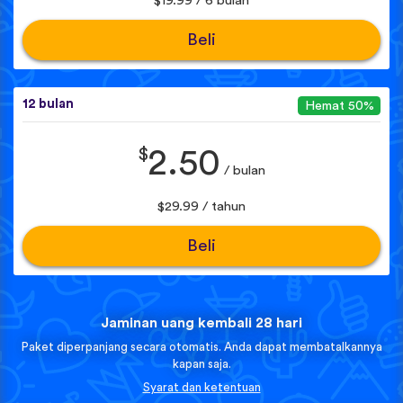
$19.99 / 6 bulan
Beli
12 bulan
Hemat 50%
$
2.50
/ bulan
$29.99 / tahun
Beli
Jaminan uang kembali 28 hari
Paket diperpanjang secara otomatis. Anda dapat membatalkannya
kapan saja.
Syarat dan ketentuan