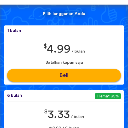
Pilih langganan Anda
1 bulan
$
4.99
/ bulan
Batalkan kapan saja
Beli
6 bulan
Hemat 35%
$
3.33
/ bulan