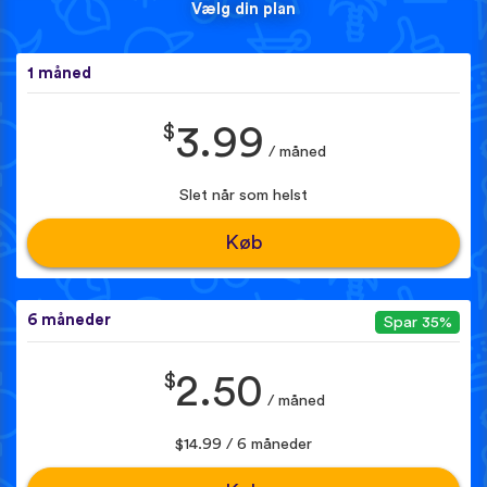
Vælg din plan
1 måned
$
3.99
/ måned
Slet når som helst
Køb
6 måneder
Spar 35%
$
2.50
/ måned
$14.99 / 6 måneder