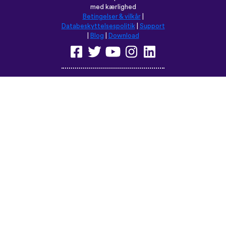
Browse dette sted på:
English
Français
Deutsch
(British)
Español
Italiano
Русский
Nederlands
Svenska
Norsk
Dansk
Suomi
Magyar
Ελληνικά
Türkçe
עברית
中文
日本語
Čeština
Slovenčina
Български
Polski
Română
فارسی
Bahasa
(ایران)
Indonesia
ไทย
Tiếng
한국어
Việt
Português
Українська
العربية
do Brasil
الرسمية
الحديثة
Монгол
Azərbaycan
dili