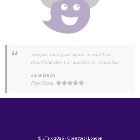
godt
ursula frederiksen
Play Store
©
uTalk
2026 - Oprettet i London
med kærlighed
Betingelser & vilkår
|
Databeskyttelsespolitik
|
Support
|
Blog
|
Download