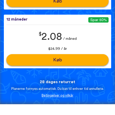
Køb
12 måneder
Spar 50%
$
2.08
/ måned
$24.99 / år
Køb
28 dages returret
Planerne fornyes automatisk. Du kan til enhver tid annullere.
Betingelser og vilkår