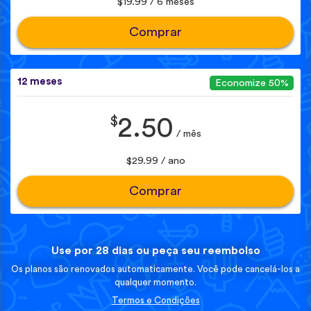
$19.99 / 6 meses
Comprar
12 meses
Economize 50%
$
2.50
/ mês
$29.99 / ano
Comprar
Use por 28 dias ou peça seu reembolso
Os planos são renovados automaticamente. Você pode cancelá-los a
qualquer momento.
Termos e Condições