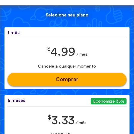
Selecione seu plano
1 mês
$
4.99
/ mês
Cancele a qualquer momento
Comprar
6 meses
Economize 35%
$
3.33
/ mês