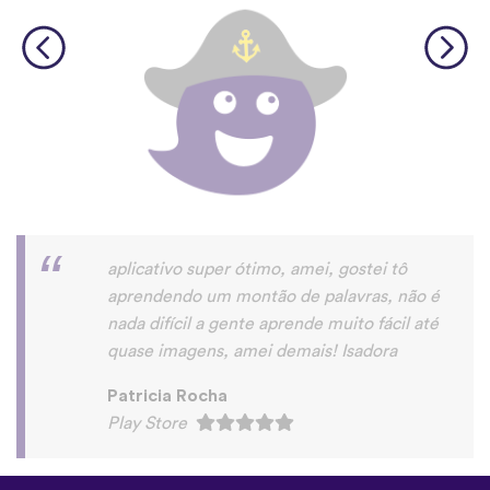
Saudações,eu gostei do app. realmente é
u'a maneira muito prática de aprender um
novo idioma.
roberto eduardo “Roberto Dode” Da
Silva
Play Store
©
uTalk
2026 - Feito em