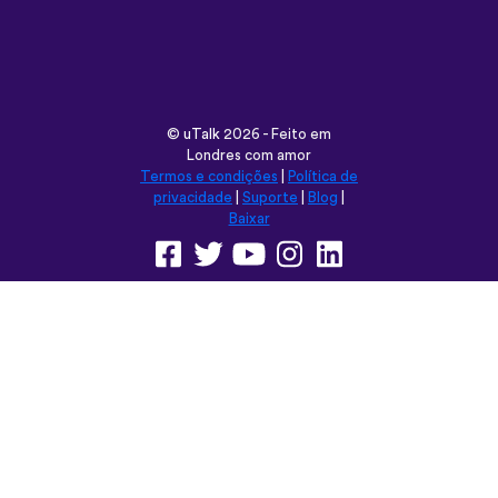
Londres com amor
Termos e condições
|
Política de
privacidade
|
Suporte
|
Blog
|
Baixar
Navegar neste site em:
English
Français
Deutsch
(British)
Español
Italiano
Русский
Nederlands
Svenska
Norsk
Dansk
Suomi
Magyar
Ελληνικά
Türkçe
עברית
中文
日本語
Čeština
Slovenčina
Български
Polski
Română
فارسی
Bahasa
(ایران)
Indonesia
ไทย
Tiếng
한국어
Việt
Português
Українська
العربية