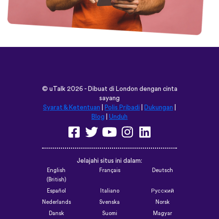
©
uTalk
2026 - Dibuat di London dengan cinta
sayang
Syarat & Ketentuan
|
Polis Pribadi
|
Dukungan
|
Blog
|
Unduh
Jelajahi situs ini dalam:
English
Français
Deutsch
(British)
Español
Italiano
Русский
Nederlands
Svenska
Norsk
Dansk
Suomi
Magyar