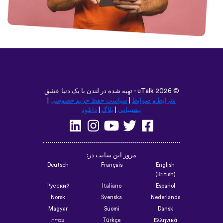
©
2026 - تهیه شده در لندن با یک دنیا عشق
uTalk
شرایط و ضوابط
|
سیاست حفظ حریم خصوصی
|
پشتیبانی
|
بلاگ
|
دانلود
مرور این سایت در:
Deutsch
Français
English
(British)
Русский
Italiano
Español
Norsk
Svenska
Nederlands
Magyar
Suomi
Dansk
Ελληνικά
Türkçe
עברית