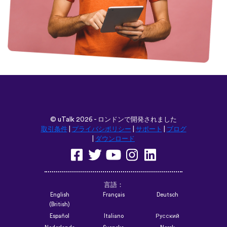
©
uTalk
2026 - ロンドンで開発されました
取引条件
|
プライバシポリシー
|
サポート
|
ブログ
|
ダウンロード
言語：
English
Français
Deutsch
(British)
Español
Italiano
Русский