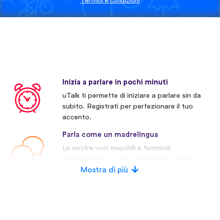
Termini e condizioni
Inizia a parlare in pochi minuti
uTalk ti permette di iniziare a parlare sin da
subito. Registrati per perfezionare il tuo
accento.
Parla come un madrelingua
Le nostre voci maschili e femminili
appartengono a veri madrelingua. Molti
concorrenti invece usano voci artificiali.
Mostra di più