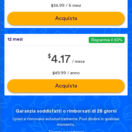
$34.99 / 6 mesi
Acquista
12 mesi
Risparmia il 50%
$
4.17
/ mese
$49.99 / anno
Acquista
Garanzia soddisfatti o rimborsati di 28 giorni
I piani si rinnovano automaticamente. Puoi disdire in qualsiasi
momento.