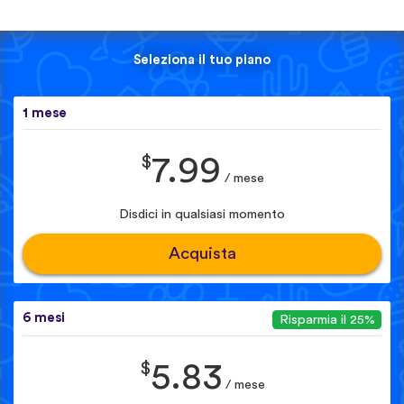
Seleziona il tuo piano
1 mese
$
7.99
/ mese
Disdici in qualsiasi momento
Acquista
6 mesi
Risparmia il 25%
$
5.83
/ mese