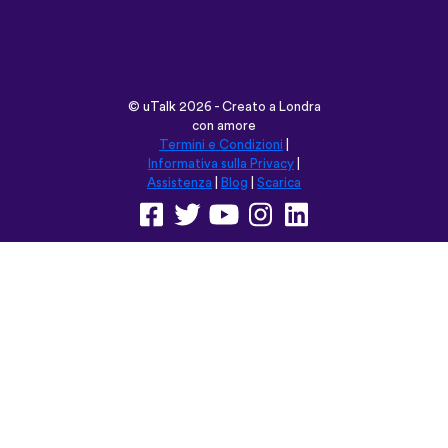
©
uTalk
2026 - Creato a Londra
con amore
Termini e Condizioni
|
Informativa sulla Privacy
|
Assistenza
|
Blog
|
Scarica
Naviga su questo sito in:
English
Français
Deutsch
(British)
Español
Italiano
Русский
Nederlands
Svenska
Norsk
Dansk
Suomi
Magyar
Ελληνικά
Türkçe
עברית
中文
日本語
Čeština