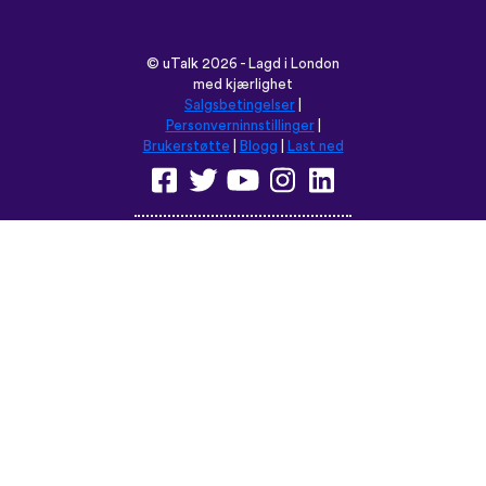
©
uTalk
2026 - Lagd i London
med kjærlighet
Salgsbetingelser
|
Personverninnstillinger
|
Brukerstøtte
|
Blogg
|
Last ned
Les denne nettsiden på:
English
Français
Deutsch
(British)
Español
Italiano
Русский
Nederlands
Svenska
Norsk
Dansk
Suomi
Magyar
Ελληνικά
Türkçe
עברית
中文
日本語
Čeština
Slovenčina
Български
Polski
Română
فارسی
Bahasa
(ایران)
Indonesia