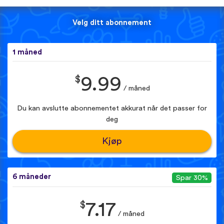
Velg ditt abonnement
1 måned
$
9.99
/ måned
Du kan avslutte abonnementet akkurat når det passer for
deg
Kjøp
6 måneder
Spar 30%
$
7.17
/ måned