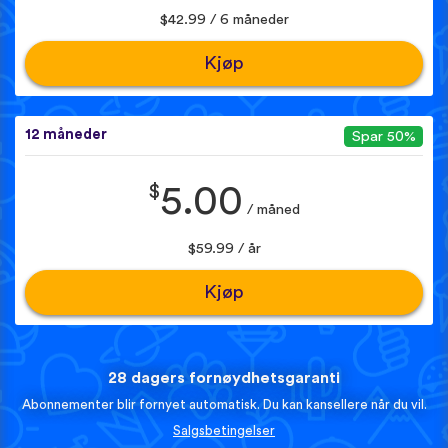
$42.99 / 6 måneder
Kjøp
12 måneder
Spar 50%
$
5.00
/ måned
$59.99 / år
Kjøp
28 dagers fornøydhetsgaranti
Abonnementer blir fornyet automatisk. Du kan kansellere når du vil.
Salgsbetingelser