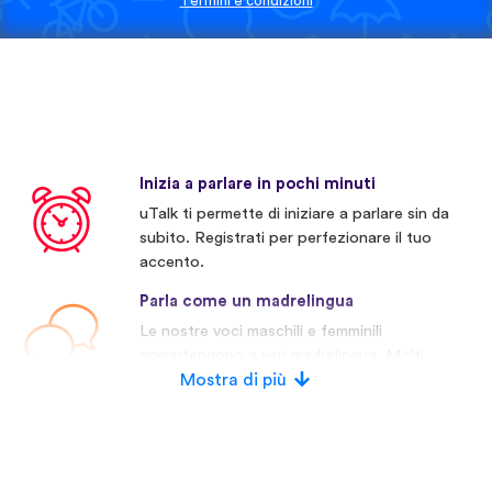
Termini e condizioni
Inizia a parlare in pochi minuti
uTalk ti permette di iniziare a parlare sin da
subito. Registrati per perfezionare il tuo
accento.
Parla come un madrelingua
Le nostre voci maschili e femminili
appartengono a veri madrelingua. Molti
concorrenti invece usano voci artificiali.
Mostra di più