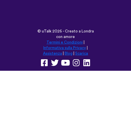
©
uTalk
2026 - Creato a Londra
con amore
Termini e Condizioni
|
Informativa sulla Privacy
|
Assistenza
|
Blog
|
Scarica
Naviga su questo sito in:
English
Français
Deutsch
(British)
Español
Italiano
Русский
Nederlands
Svenska
Norsk
Dansk
Suomi
Magyar
Ελληνικά
Türkçe
עברית
中文
日本語
Čeština