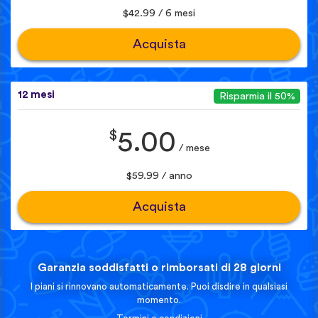
$42.99 / 6 mesi
Acquista
12 mesi
Risparmia il 50%
$
5.00
/ mese
$59.99 / anno
Acquista
Garanzia soddisfatti o rimborsati di 28 giorni
I piani si rinnovano automaticamente. Puoi disdire in qualsiasi
momento.