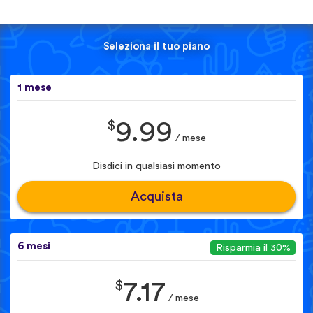
Seleziona il tuo piano
1 mese
$
9.99
/ mese
Disdici in qualsiasi momento
Acquista
6 mesi
Risparmia il 30%
$
7.17
/ mese