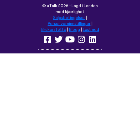
©
uTalk
2026 - Lagd i London
med kjærlighet
Salgsbetingelser
|
Personverninnstillinger
|
Brukerstøtte
|
Blogg
|
Last ned
Les denne nettsiden på:
English
Français
Deutsch
(British)
Español
Italiano
Русский
Nederlands
Svenska
Norsk
Dansk
Suomi
Magyar
Ελληνικά
Türkçe
עברית
中文
日本語
Čeština
Slovenčina
Български
Polski
Română
فارسی
Bahasa
(ایران)
Indonesia
ไทย
Tiếng
한국어
Việt