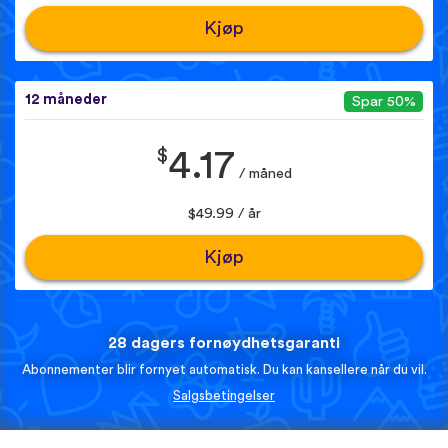
Kjøp
12 måneder
Spar 50%
$
4.17
/ måned
$49.99 / år
Kjøp
28 dagers fornøydhetsgaranti
Abonnementer blir fornyet automatisk. Du kan kansellere når du vil.
Salgsbetingelser