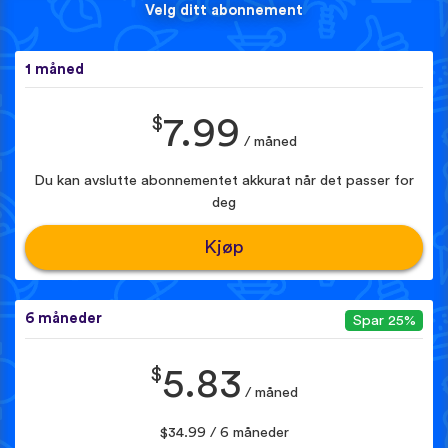
Velg ditt abonnement
1 måned
$
7.99
/ måned
Du kan avslutte abonnementet akkurat når det passer for
deg
Kjøp
6 måneder
Spar 25%
$
5.83
/ måned
$34.99 / 6 måneder