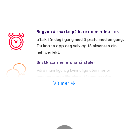
Begynn å snakke på bare noen minutter.
uTalk får deg i gang med å prate med en gang.
Du kan ta opp deg selv og få aksenten din
helt perfekt.
Snakk som en morsmålstaler
Våre mannlige og kvinnelige stemmer er
genuine morsmålstalere. Mange av våre
konkurrenter bruker kunstige stemmer.
Vis mer