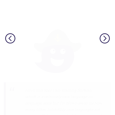
Although I only downloaded the app today,
I'm liking what I have seen, so far. I have
been playing around with it to try to learn
the format and how to navigate around
the app and have found it to be really user
friendly. When listening to the fluent
speakers' pronunciation, I really liked that
the phrase was spoken by both male and
female speakers, as I sometimes struggle