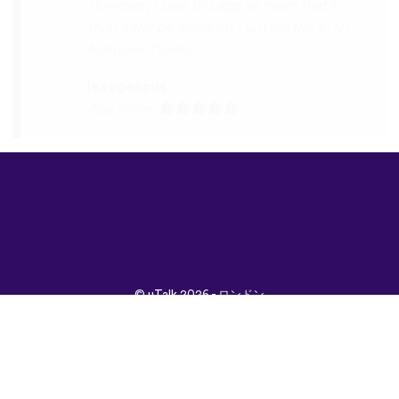
©
uTalk
2026 - ロンドン
で開発されました
取引条件
|
プライバシポ
リシー
|
サポート
|
ブロ
グ
|
ダウンロード
言語：
English
Français
Deutsch
(British)
Español
Italiano
Русский
Nederlands
Svenska
Norsk
Dansk
Suomi
Magyar
Ελληνικά
Türkçe
עברית
中文
日本
Čeština