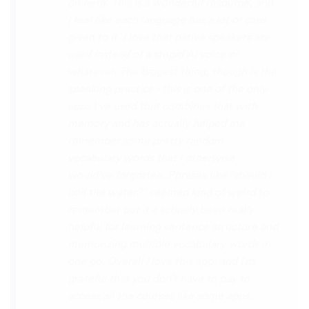
with hearing/understanding low register
voices. Although it can be a little
disconcerting hearing the recordings of
your own voice (nobody likes the sound of
their own voice), it is really helpful to hear
it played back-to-back with the fluent
pronunciation for comparison and self
critique. I think I'm going to have fun with
this app and look forward to learning a
little (or a lot) of Turkish before my holiday
next summer.
Delilah64
App Store