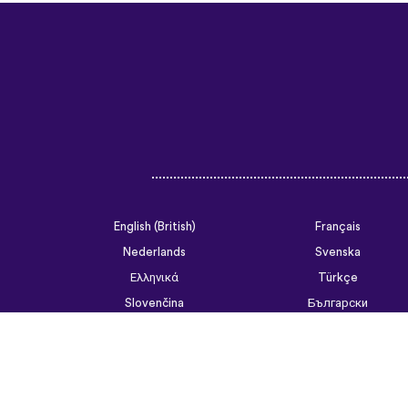
English (British)
Français
Nederlands
Svenska
Ελληνικά
Türkçe
Slovenčina
Български
ไทย
Tiếng Việt