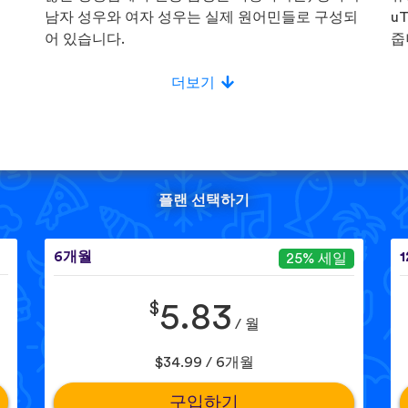
!
남자 성우와 여자 성우는 실제 원어민들로 구성되
u
어 있습니다.
줍
더보기
플랜 선택하기
6개월
25% 세일
$
5.83
/ 월
$34.99 / 6개월
구입하기