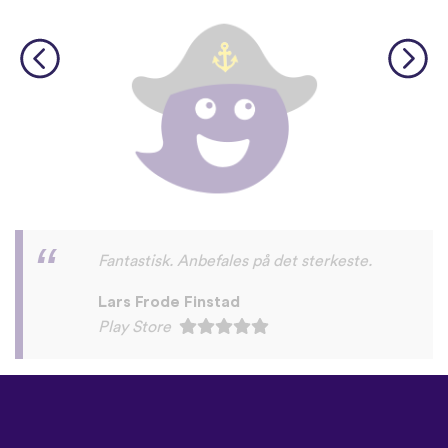
Fint
👌
😍
hawnaz123
App Store
©
uTalk
2026 - Lagd i London
med kjærlighet
Salgsbetingelser
|
Personverninnstillinger
|