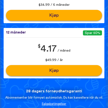
$34.99 / 6 måneder
Kjøp
12 måneder
Spar 50%
$
4.17
/ måned
$49.99 / år
Kjøp
28 dagers fornøydhetsgaranti
Abonnementer blir fornyet automatisk. Du kan kansellere når du vil.
Salgsbetingelser