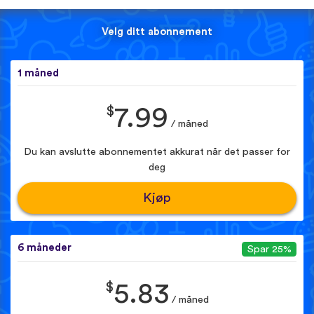
Velg ditt abonnement
1 måned
$
7.99
/ måned
Du kan avslutte abonnementet akkurat når det passer for
deg
Kjøp
6 måneder
Spar 25%
$
5.83
/ måned