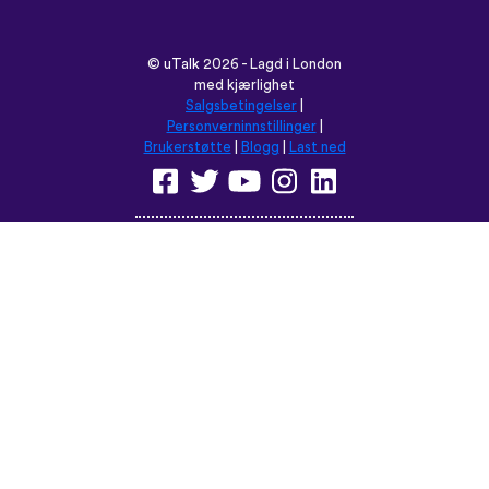
Brukerstøtte
|
Blogg
|
Last ned
Les denne nettsiden på:
English
Français
Deutsch
(British)
Español
Italiano
Русский
Nederlands
Svenska
Norsk
Dansk
Suomi
Magyar
Ελληνικά
Türkçe
עברית
中文
日本語
Čeština
Slovenčina
Български
Polski
Română
فارسی
Bahasa
(ایران)
Indonesia
ไทย
Tiếng
한국어
Việt
Português
Українська
العربية
do Brasil
الرسمية
الحديثة
Монгол
Azərbaycan