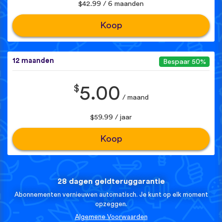
$42.99 / 6 maanden
Koop
12 maanden
Bespaar 50%
$
5.00
/ maand
$59.99 / jaar
Koop
28 dagen geldteruggarantie
Abonnementen vernieuwen automatisch. Je kunt op elk moment
opzeggen.
Algemene Voorwaarden