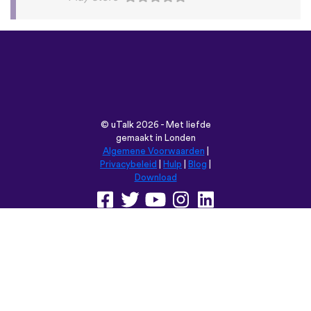
©
uTalk
2026 - Met liefde
gemaakt in Londen
Algemene Voorwaarden
|
Privacybeleid
|
Hulp
|
Blog
|
Download
Browse deze website in:
English
Français
Deutsch
(British)
Español
Italiano
Русский
Nederlands
Svenska
Norsk