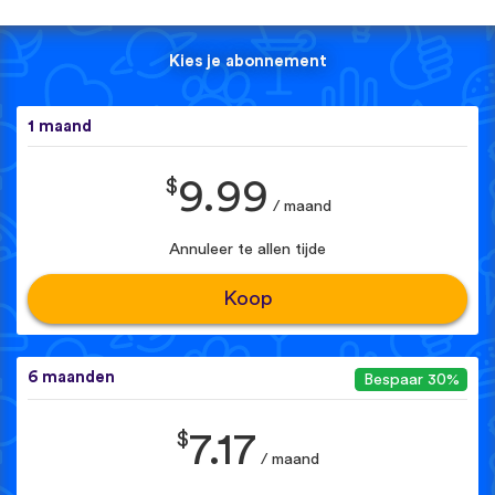
Kies je abonnement
1 maand
$
9.99
/ maand
Annuleer te allen tijde
Koop
6 maanden
Bespaar 30%
$
7.17
/ maand