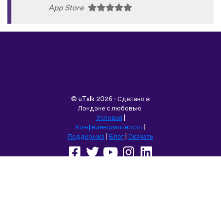
App Store
©
uTalk
2026 - Сделано в
Лондоне с любовью
Условия
|
Конфиденциальность
|
Поддержка
|
Блог
|
Скачать
Выбрать другой язык сайта:
English
Français
Deutsch
(British)
Español
Italiano
Русский