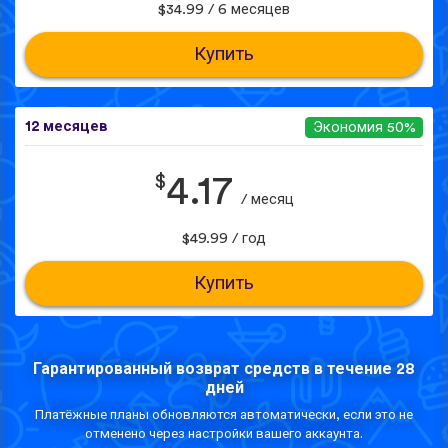
$34.99 / 6 месяцев
Купить
12 месяцев
Экономия 50%
$
4.17
/ месяц
$49.99 / год
Купить
Гарантированный возврат средств в течение 28
дней
Платёжные планы обновляются автоматически, если это не
отменено через настройки вашего аккаунта.