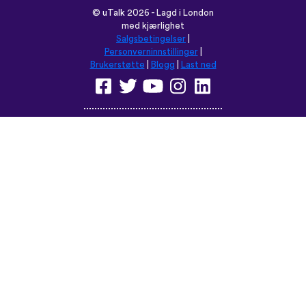
©
uTalk
2026 - Lagd i London
med kjærlighet
Salgsbetingelser
|
Personverninnstillinger
|
Brukerstøtte
|
Blogg
|
Last ned
Les denne nettsiden på:
English
Français
Deutsch
(British)
Español
Italiano
Русский
Nederlands
Svenska
Norsk
Dansk
Suomi
Magyar
Ελληνικά
Türkçe
עברית
中文
日本語
Čeština
Slovenčina
Български
Polski
Română
فارسی
Bahasa
(ایران)
Indonesia
ไทย
Tiếng
한국어
Việt