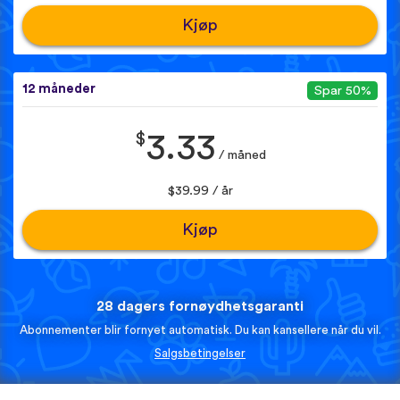
Kjøp
12 måneder
Spar 50%
$
3.33
/ måned
$39.99 / år
Kjøp
28 dagers fornøydhetsgaranti
Abonnementer blir fornyet automatisk. Du kan kansellere når du vil.
Salgsbetingelser