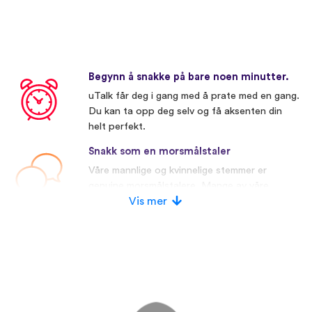
Begynn å snakke på bare noen minutter.
uTalk får deg i gang med å prate med en gang.
Du kan ta opp deg selv og få aksenten din
helt perfekt.
Snakk som en morsmålstaler
Våre mannlige og kvinnelige stemmer er
genuine morsmålstalere. Mange av våre
konkurrenter bruker kunstige stemmer.
Vis mer