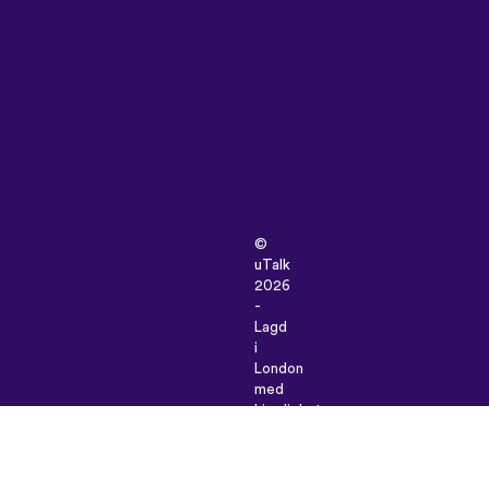
©
uTalk
2026
-
Lagd
i
London
med
kjærlighet
Salgsbetingelser
|
Personverninnstillinger