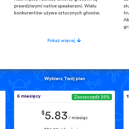
prawdziwymi native speakerami. Wielu
sł
konkurentów używa sztucznych głosów.
tr
Ab
gr
Pokaż więcej
Wybierz Twój plan
6 miesięcy
1
Zaoszczędź 25%
$
5.83
/ miesiąc