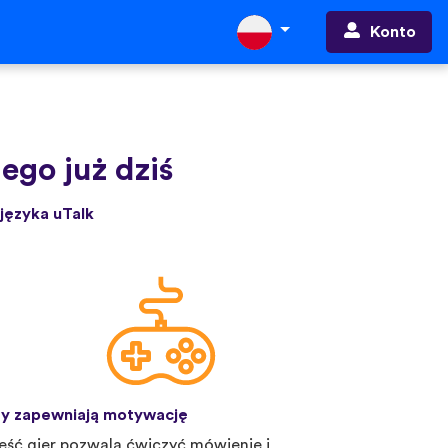
Konto
ego już dziś
języka uTalk
y zapewniają motywację
eść gier pozwala ćwiczyć mówienie i