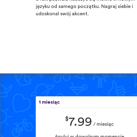
języku od samego początku. Nagraj siebie i
udoskonal swój akcent.
1 miesiąc
$
7.99
/ miesiąc
Anuluj w dowolnym momencie