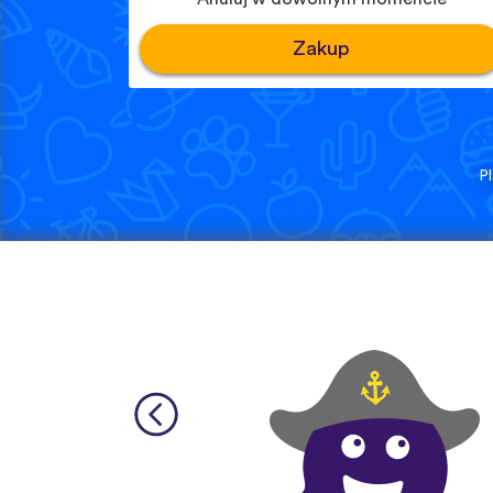
Zakup
P