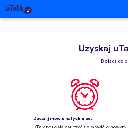
Uzyskaj uTa
Dołącz do p
Zacznij mówić natychmiast
uTalk pozwala nauczyć się mówić w nowym