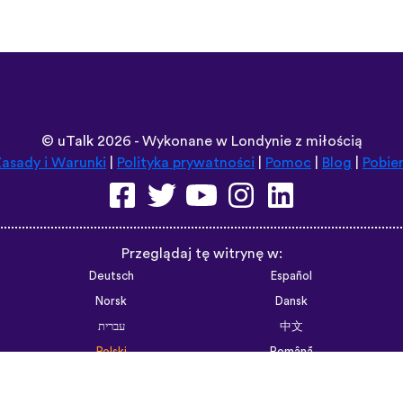
©
uTalk
2026 - Wykonane w Londynie z miłością
asady i Warunki
|
Polityka prywatności
|
Pomoc
|
Blog
|
Pobie
Przeglądaj tę witrynę w:
Deutsch
Español
Norsk
Dansk
עברית
中文
Polski
Română
한국어
Português do Brasil
Монгол
Azərbaycan dili