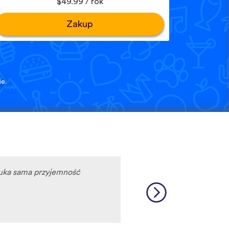
$49.99 / rok
Zakup
e.
auka sama przyjemność