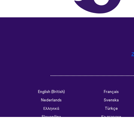
Z
English (British)
Français
Nederlands
Svenska
Ελληνικά
Türkçe
Slovenčina
Български
ไทย
Tiếng Việt