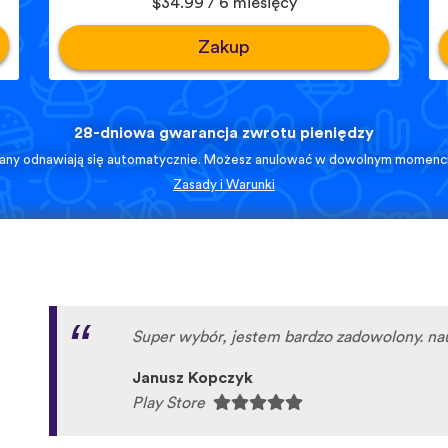
$34.99 / 6 miesięcy
Zakup
28-dniowa gwarancja zwrotu pieniędzy
lany odnawiają się automatycznie. Możesz anulować w dowolnym momenci
Zasady i Warunki
Super wybór, jestem bardzo zadowolony. n
Janusz Kopczyk
Play Store