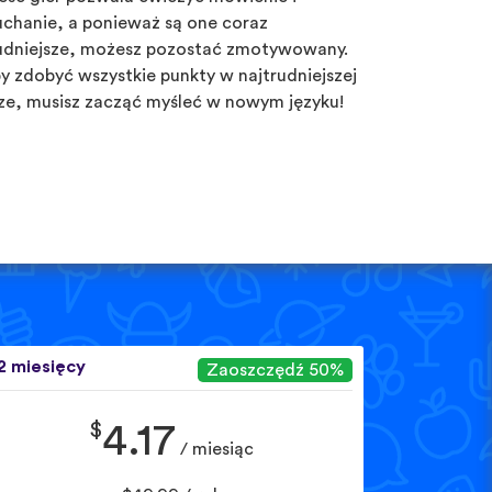
uchanie, a ponieważ są one coraz
udniejsze, możesz pozostać zmotywowany.
y zdobyć wszystkie punkty w najtrudniejszej
ze, musisz zacząć myśleć w nowym języku!
2 miesięcy
Zaoszczędź 50%
$
4.17
/ miesiąc