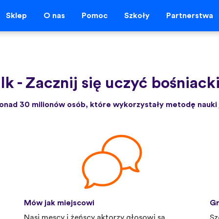
Sklep
O nas
Pomoc
Szkoły
Partnerstwa
lk
-
Zacznij się uczyć bośniacki
onad 30 milionów osób, które wykorzystały metodę nauki 
Mów jak miejscowi
Gr
Nasi męscy i żeńscy aktorzy głosowi są
Sz