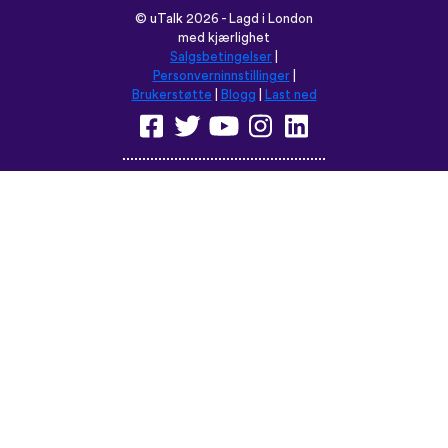
©
uTalk
2026 - Lagd i London
med kjærlighet
Salgsbetingelser
|
Personverninnstillinger
|
Brukerstøtte
|
Blogg
|
Last ned
Les denne nettsiden på:
English
Français
Deutsch
(British)
Español
Italiano
Русский
Nederlands
Svenska
Norsk
Dansk
Suomi
Magyar
Ελληνικά
Türkçe
עברית
中文
日本語
Čeština
Slovenčina
Български
Polski
Română
فارسی
Bahasa
(ایران)
Indonesia
ไทย
Tiếng
한국어
Việt