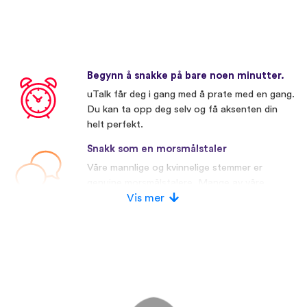
Begynn å snakke på bare noen minutter.
uTalk får deg i gang med å prate med en gang.
Du kan ta opp deg selv og få aksenten din
helt perfekt.
Snakk som en morsmålstaler
Våre mannlige og kvinnelige stemmer er
genuine morsmålstalere. Mange av våre
konkurrenter bruker kunstige stemmer.
Vis mer