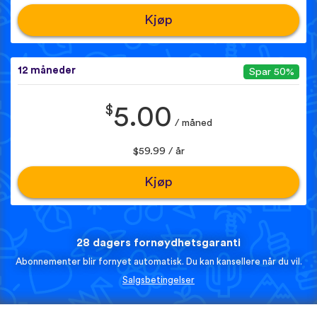
Kjøp
12 måneder
Spar 50%
$
5.00
/ måned
$59.99 / år
Kjøp
28 dagers fornøydhetsgaranti
Abonnementer blir fornyet automatisk. Du kan kansellere når du vil.
Salgsbetingelser