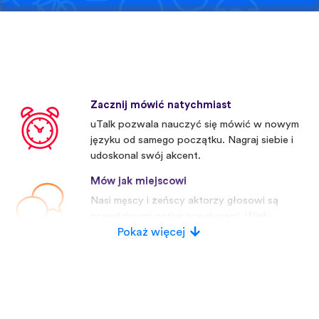
Zacznij mówić natychmiast
uTalk pozwala nauczyć się mówić w nowym
języku od samego początku. Nagraj siebie i
udoskonal swój akcent.
Mów jak miejscowi
Nasi męscy i żeńscy aktorzy głosowi są
prawdziwymi native speakerami. Wielu
konkurentów używa sztucznych głosów.
Pokaż więcej