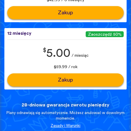
Zakup
12 miesięcy
Zaoszczędź 50%
$
5.00
/ miesiąc
$59.99 / rok
Zakup
28-dniowa gwarancja zwrotu pieniędzy
Plany odnawiają się automatycznie. Możesz anulować w dowolnym
momencie.
Zasady i Warunki