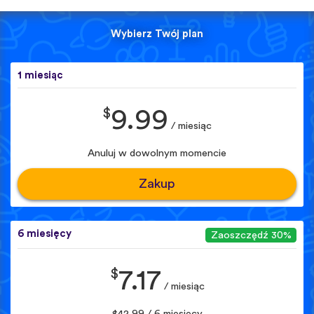
Wybierz Twój plan
1 miesiąc
$
9.99
/ miesiąc
Anuluj w dowolnym momencie
Zakup
6 miesięcy
Zaoszczędź 30%
$
7.17
/ miesiąc
$42.99 / 6 miesięcy