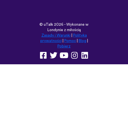
©
uTalk
2026 - Wykonane w
Londynie z miłością
Zasady i Warunki
|
Polityka
prywatności
|
Pomoc
|
Blog
|
Pobierz
Przeglądaj tę witrynę w:
English
Français
Deutsch
(British)
Español
Italiano
Русский
Nederlands
Svenska
Norsk
Dansk
Suomi
Magyar
Ελληνικά
Türkçe
עברית
中文
日本語
Čeština
Slovenčina
Български
Polski