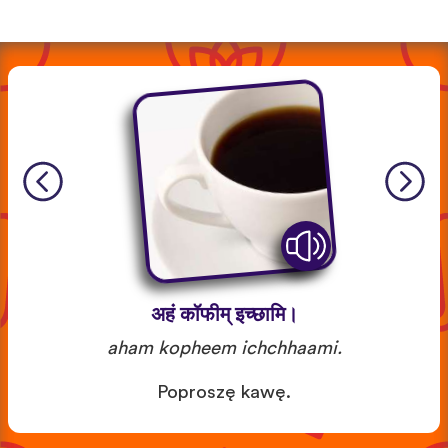
अहं कॉफीम् इच्छामि।
aham kopheem ichchhaami.
Poproszę kawę.