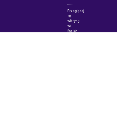
Przeglądaj
tę
witrynę
w:
English
(British)
Français
Deutsch
Español
Italiano
Русский
Nederlands
Svenska
Norsk
Dansk
Suomi
Magyar
Ελληνικά
Türkçe