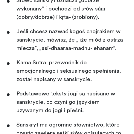
Słowo sanskryt oznacza „dobrze
wykonany” i pochodzi od słów sáṃ
(dobry/dobrze) i kṛta- (zrobiony).
Jeśli chcesz nazwać kogoś chojrakiem w
sanskrycie, mówisz, że „liże miód z ostrza
miecza”, „asi-dhaaraa-madhu-lehanam”.
Kama Sutra, przewodnik do
emocjonalnego i seksualnego spełnienia,
został napisany w sanskrycie.
Podstawowe teksty jogi są napisane w
sanskrycie, co czyni go językiem
używanym do jogi i pieśni.
Sanskryt ma ogromne słownictwo, które
często zawiera setki słów opisujących to