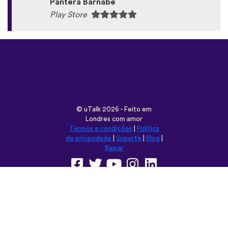
Pantera Barnabé
Play Store
©
uTalk
2026 - Feito em
Londres com amor
Termos e condições
|
Política
de privacidade
|
Suporte
|
Blog
|
Baixar
Navegar neste site em:
English
Français
Deutsch
(British)
Español
Italiano
Русский