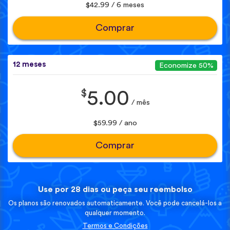
$42.99 / 6 meses
Comprar
12 meses
Economize 50%
$
5.00
/ mês
$59.99 / ano
Comprar
Use por 28 dias ou peça seu reembolso
Os planos são renovados automaticamente. Você pode cancelá-los a
qualquer momento.
Termos e Condições