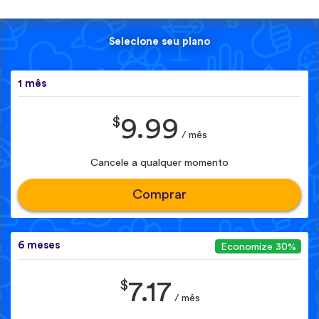
Selecione seu plano
1 mês
$
9.99
/ mês
Cancele a qualquer momento
Comprar
6 meses
Economize 30%
$
7.17
/ mês