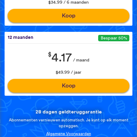
$34.99 / 6 maanden
Koop
12 maanden
Bespaar 50%
$
4.17
/ maand
$49.99 / jaar
Koop
28 dagen geldteruggarantie
Abonnementen vernieuwen automatisch. Je kunt op elk moment
opzeggen.
Algemene Voorwaarden