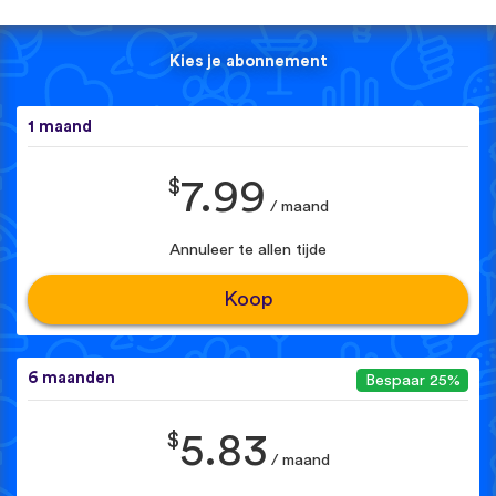
Kies je abonnement
1 maand
$
7.99
/ maand
Annuleer te allen tijde
Koop
6 maanden
Bespaar 25%
$
5.83
/ maand