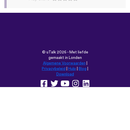
©
uTalk
2026 - Met liefde
gemaakt in Londen
Algemene Voorwaarden
|
Privacybeleid
|
Hulp
|
Blog
|
Download
Browse deze website in:
English
Français
Deutsch
(British)
Español
Italiano
Русский
Nederlands
Svenska
Norsk
Dansk
Suomi
Magyar
Ελληνικά
Türkçe
עברית
中文
日本語
Čeština
Slovenčina
Български
Polski
Română
فارسی
Bahasa
(ایران)
Indonesia
ไทย
Tiếng
한국어