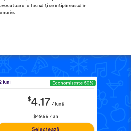
ovocatoare le fac să ți se întipărească în
morie.
2 luni
Economisește 50%
$
4.17
/ lună
$49.99 / an
Selectează