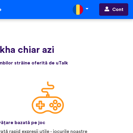
Cont
e
kha chiar azi
bilor străine oferită de uTalk
vățare bazată pe joc
vață rapid expresii utile - jocurile noastre