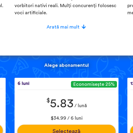
l.
vorbitori nativi reali. Mulți concurenți folosesc
pr
voci artificiale.
me
Arată mai mult
Alege abonamentul
6 luni
1
Economisește 25%
$
5.83
/ lună
$34.99 / 6 luni
Selectează