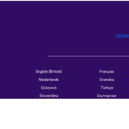
Termen
English (British)
Français
Nederlands
Svenska
Ελληνικά
Türkçe
Slovenčina
Български
ไทย
Tiếng Việt