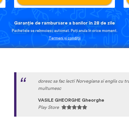
Garanție de rambursare a banilor în 28 de zile
Pachetele se reînnoiesc automat. Poți anula în orice moment.
Termeni și condiții
doresc sa fac lecti Norvegiana si englis cu 
multumesc
VASILE GHEORGHE Gheorghe
Play Store