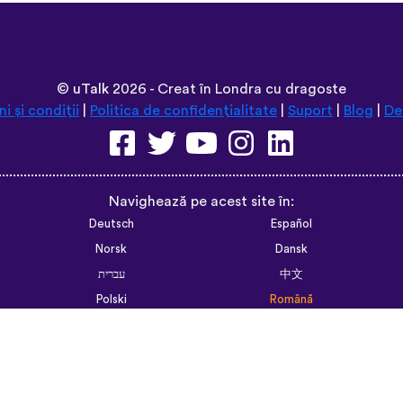
©
uTalk
2026 - Creat în Londra cu dragoste
i și condiții
|
Politica de confidențialitate
|
Suport
|
Blog
|
De
Navighează pe acest site în:
Deutsch
Español
Norsk
Dansk
עברית
中文
Polski
Română
한국어
Português do Brasil
Монгол
Azərbaycan dili