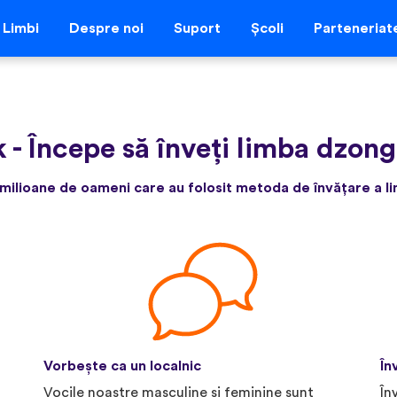
Limbi
Despre noi
Suport
Școli
Parteneriat
k
-
Începe să înveți limba dzong
milioane de oameni care au folosit metoda de învățare a lim
Vorbește ca un localnic
În
Vocile noastre masculine și feminine sunt
În