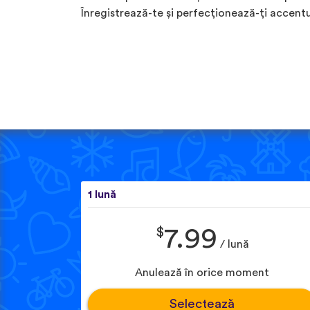
Înregistrează-te și perfecționează-ți accentu
1 lună
$
7.99
/ lună
Anulează în orice moment
Selectează