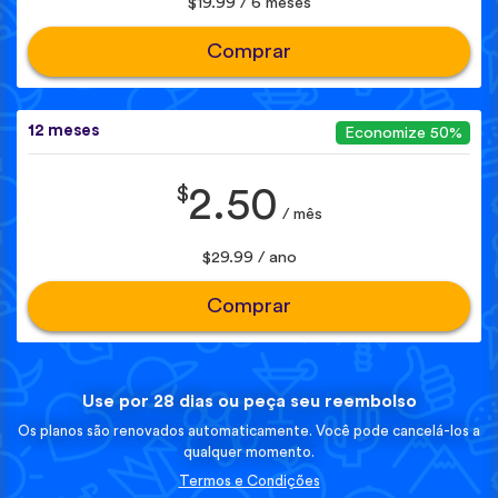
$19.99 / 6 meses
Comprar
12 meses
Economize 50%
$
2.50
/ mês
$29.99 / ano
Comprar
Use por 28 dias ou peça seu reembolso
Os planos são renovados automaticamente. Você pode cancelá-los a
qualquer momento.
Termos e Condições