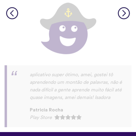
Saudações,eu gostei do app. realmente é
u'a maneira muito prática de aprender um
novo idioma.
roberto eduardo “Roberto Dode” Da
Silva
Play Store
©
uTalk
2026 - Feito em