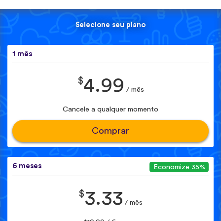
Selecione seu plano
1 mês
$
4.99
/ mês
Cancele a qualquer momento
Comprar
6 meses
Economize 35%
$
3.33
/ mês