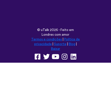
Londres com amor
Termos e condições
|
Política de
privacidade
|
Suporte
|
Blog
|
Baixar
Navegar neste site em:
English
Français
Deutsch
(British)
Español
Italiano
Русский
Nederlands
Svenska
Norsk
Dansk
Suomi
Magyar
Ελληνικά
Türkçe
עברית
中文
日本語
Čeština
Slovenčina
Български
Polski
Română
فارسی
Bahasa
(ایران)
Indonesia
ไทย
Tiếng
한국어
Việt
Português
Українська
العربية