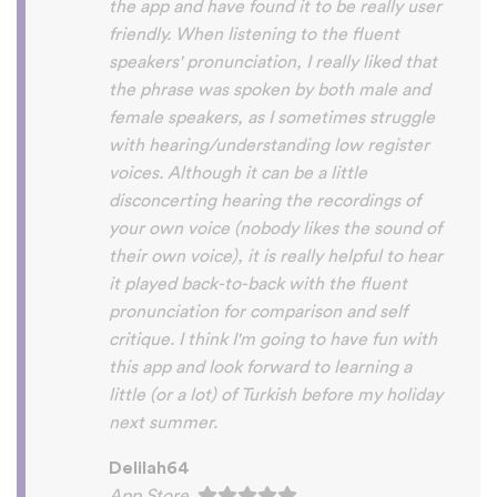
because of you, I’ll be able to learn
Lingala, Yoruba , Zulu , Xhosa !!! Thank
you x10000000 ! And your games are very
interactive, fun and the vocabulary words
that you suggest offer a great virtual
immersion / introduction to the language
:) perfect for beginners!!! Ps: Are you
planing to add Ewe , Fon and Akan in the
future?
😍
😍
😍
they are the official
languages of Benin, Togo and Ghana :D
Thanks
🙏
😊
Sunshiiiine_004
App Store