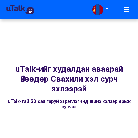
uTalk-ийг худалдан аваарай
Өнөөдөр Свахили хэл сурч
эхлээрэй
uTalk-тай 30 сая гаруй хэрэглэгчид шинэ хэлээр ярьж
сурчээ