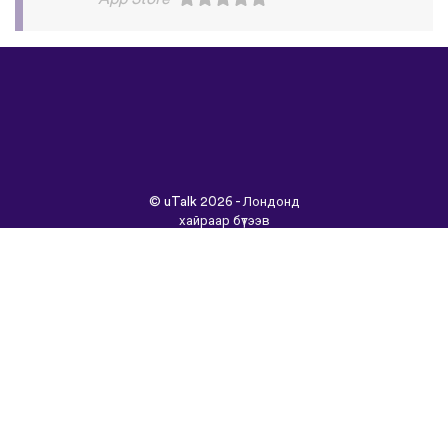
©
uTalk
2026 - Лондонд
хайраар бүтээв
Үйлчилгээний Нөхцөлүүд
|
Нууцлалын Бодлого
|
Тусламж
|
Блог
|
Татаж
авах&nbsp;
Энэ сайтыг өөр хэлээр
үзнэ үү:
English
Français
Deutsch
(British)
Español
Italiano
Русский
Nederlands
Svenska
Norsk
Dansk
Suomi
Magyar
Ελληνικά
Türkçe
עברית