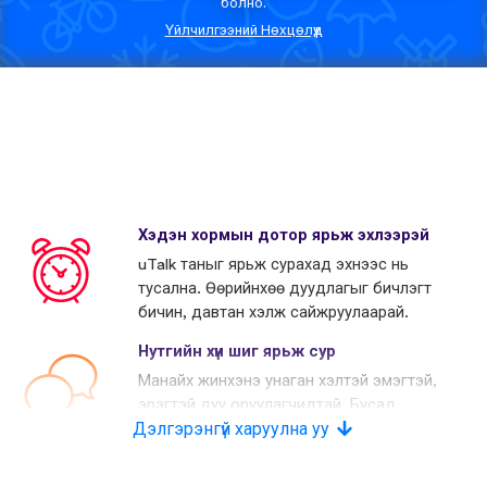
болно.
Үйлчилгээний Нөхцөлүүд
Хэдэн хормын дотор ярьж эхлээрэй
uTalk таныг ярьж сурахад эхнээс нь
тусална. Өөрийнхөө дуудлагыг бичлэгт
бичин, давтан хэлж сайжруулаарай.
Нутгийн хүн шиг ярьж сур
Манайх жинхэнэ унаган хэлтэй эмэгтэй,
эрэгтэй дуу оруулагчидтай. Бусад
Дэлгэрэнгүй харуулна уу
өрсөлдөгчид хиймэл дуу хоолой
хэрэглэдэг.