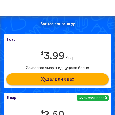
Багцаа сонгоно уу
1 сар
$
3.99
/ сар
Захиалгаа ямар ч үед цуцалж болно
Худалдан авах
6 сар
35 % хэмнээрэй
$
2.50