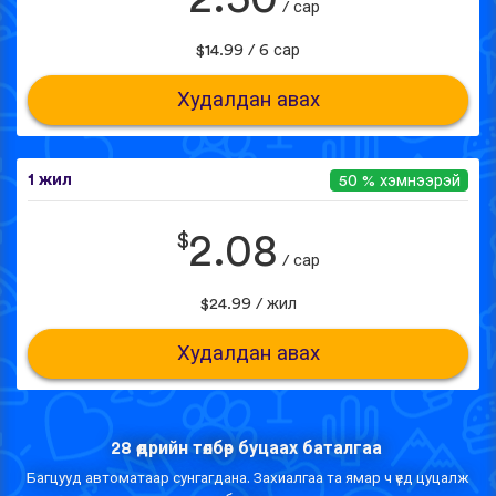
/ сар
$14.99 / 6 сар
Худалдан авах
1 жил
50 % хэмнээрэй
$
2.08
/ сар
$24.99 / жил
Худалдан авах
28 өдрийн төлбөр буцаах баталгаа
Багцууд автоматаар сунгагдана. Захиалгаа та ямар ч үед цуцалж